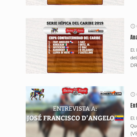
An
El
del
DR
En
El 
Qu
(V