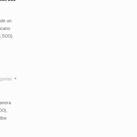
 de un
icano
6,500),
gorías
manera
00),
ribe