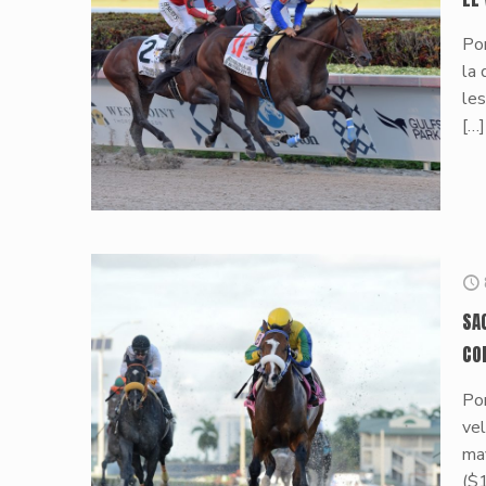
Por
la 
les
[…]
SA
CO
Po
vel
ma
($