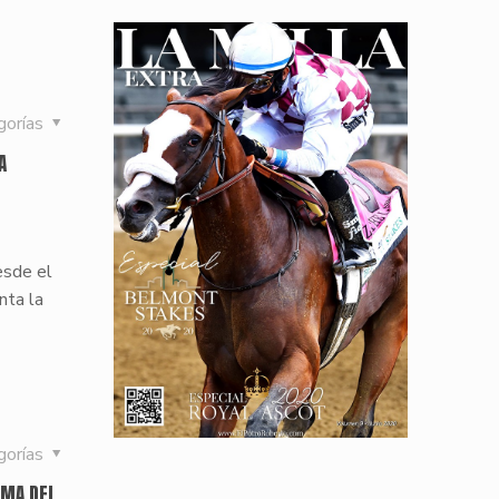
gorías
A
esde el
nta la
gorías
AMA DEL