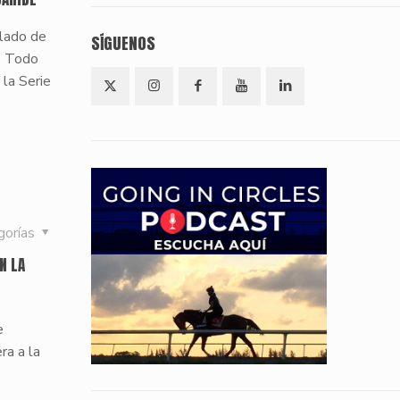
 lado de
SÍGUENOS
. Todo
 la Serie
gorías
N LA
e
ra a la