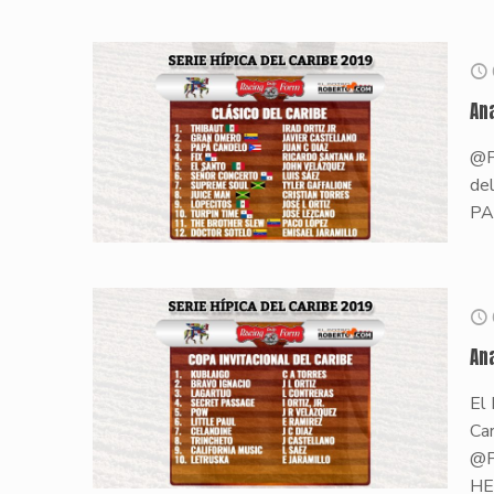
An
@P
de
PA
An
El
Car
@P
HE