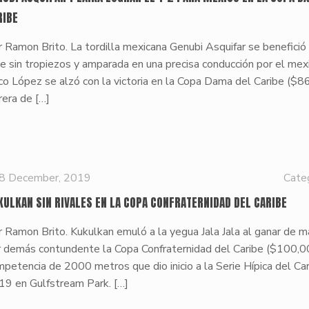
RIBE
 Ramon Brito. La tordilla mexicana Genubi Asquifar se benefició
je sin tropiezos y amparada en una precisa conducción por el mex
o López se alzó con la victoria en la Copa Dama del Caribe ($8
rera de
[…]
8 December, 2019
Cate
KULKAN SIN RIVALES EN LA COPA CONFRATERNIDAD DEL CARIBE
 Ramon Brito. Kukulkan emuló a la yegua Jala Jala al ganar de 
r demás contundente la Copa Confraternidad del Caribe ($100,0
petencia de 2000 metros que dio inicio a la Serie Hípica del Ca
19 en Gulfstream Park.
[…]