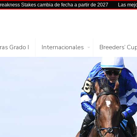
 cambia de fecha a partir de 2027
Las mejores cifras Beye
ras Grado I
Internacionales
Breeders’ Cu