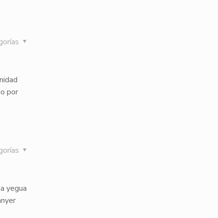
gorías
nidad
do por
gorías
la yegua
anyer