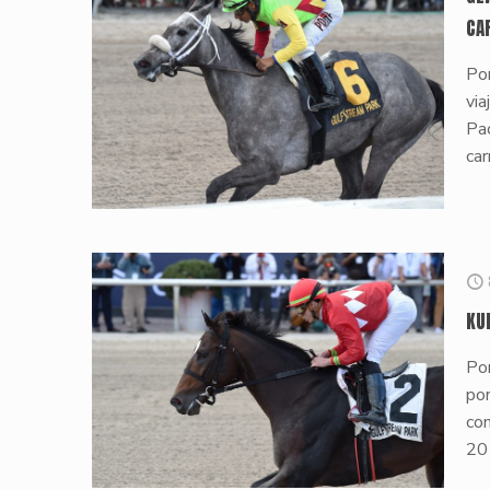
CA
Por
via
Pac
car
KU
Por
po
com
20