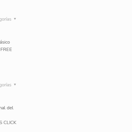
gorías
ásico
S FREE
gorías
nal del
S CLICK