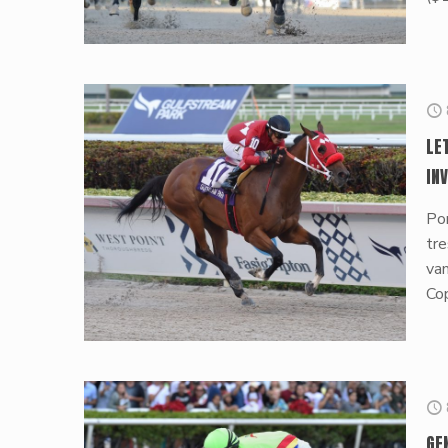
LE
IN
Por
tr
va
Cop
GE