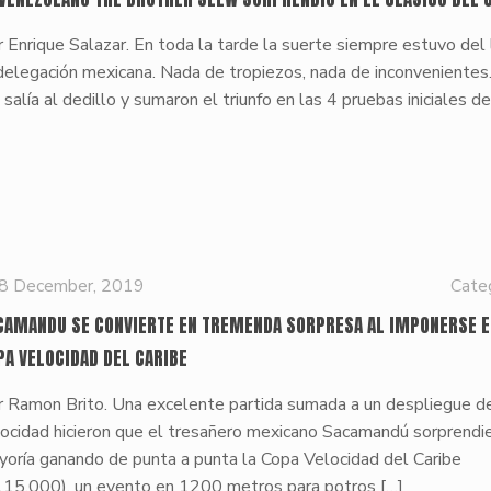
 Enrique Salazar. En toda la tarde la suerte siempre estuvo del
delegación mexicana. Nada de tropiezos, nada de inconvenientes
 salía al dedillo y sumaron el triunfo en las 4 pruebas iniciales de
8 December, 2019
Cate
CAMANDU SE CONVIERTE EN TREMENDA SORPRESA AL IMPONERSE E
PA VELOCIDAD DEL CARIBE
r Ramon Brito. Una excelente partida sumada a un despliegue d
ocidad hicieron que el tresañero mexicano Sacamandú sorprendie
yoría ganando de punta a punta la Copa Velocidad del Caribe
115,000), un evento en 1200 metros para potros
[…]