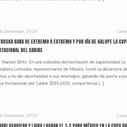
8 December, 2019
Cate
TRUSKA GANA DE EXTREMO A EXTREMO Y POR VÍA DE GALOPE LA COP
VITACIONAL DEL CARIBE
 Ramon Brito. En una soberbia demostración de superioridad, la
esañera Letruska, representante de México, tomó la delantera d
mos y no dio oportunidad a sus enemigos, ganando de punta a pu
a Invitacional del Caribe ($85,000), competencia
[…]
8 December, 2019
Cate
NUBI ASQUIFAR Y LAIKA LOGRAN EL 1-2 PARA MÉXICO EN LA COPA D