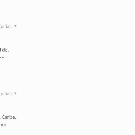
gorías
d del
EE
gorías
 Caribe,
por