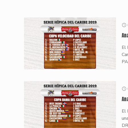
An
El
Ca
PA
An
El
un
DR