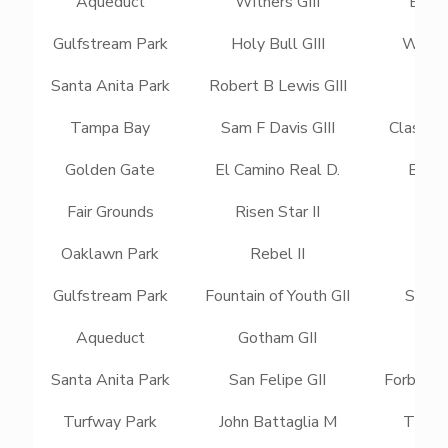
Aqueduct
Withers GIII
Early
Gulfstream Park
Holy Bull GIII
White 
Santa Anita Park
Robert B Lewis GIII
Mes
Tampa Bay
Sam F Davis GIII
Classic
Golden Gate
El Camino Real D.
Black
Fair Grounds
Risen Star II
Epic
Oaklawn Park
Rebel II
Un
Gulfstream Park
Fountain of Youth GII
Simpli
Aqueduct
Gotham GII
Mor
Santa Anita Park
San Felipe GII
Forbidde
Turfway Park
John Battaglia M
Tiz t