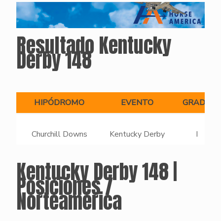
Resultado Kentucky
Derby 148
HIPÓDROMO
EVENTO
GRADO
Churchill Downs
Kentucky Derby
I
Kentucky Derby 148 |
Posiciones /
Norteamérica