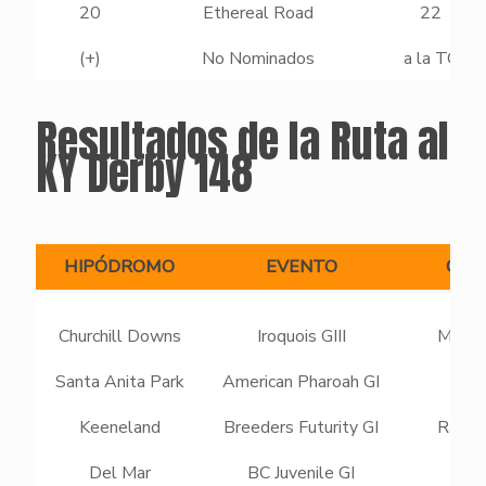
20
Ethereal Road
22
(+)
No Nominados
a la TC
Resultados de la Ruta al
KY Derby 148
HIPÓDROMO
EVENTO
GAN
Churchill Downs
Iroquois GIII
Major 
Santa Anita Park
American Pharoah GI
Corn
Keeneland
Breeders Futurity GI
Rattle
Del Mar
BC Juvenile GI
Corn