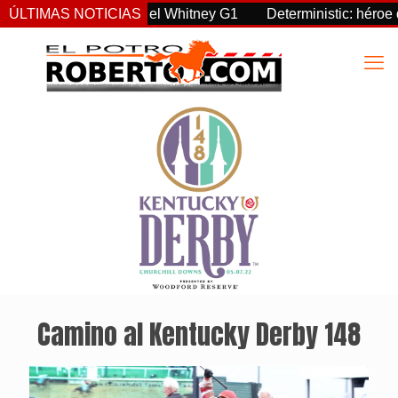
eignty supremo en el Whitney G1
ÚLTIMAS NOTICIAS
Deterministic: héroe del F
Camino al Kentucky Derby 148