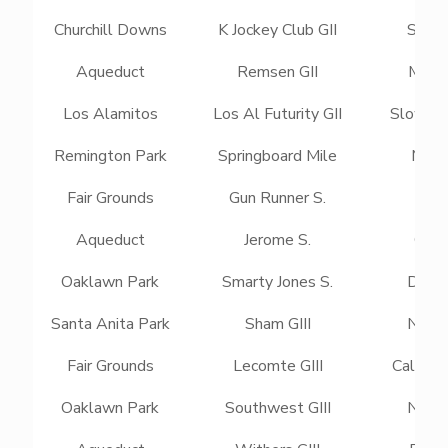
Churchill Downs
K Jockey Club GII
Smile
Aqueduct
Remsen GII
Mo D
Los Alamitos
Los Al Futurity GII
Slow D
Remington Park
Springboard Mile
Make 
Fair Grounds
Gun Runner S.
Epic
Aqueduct
Jerome S.
Cour
Oaklawn Park
Smarty Jones S.
Dash 
Santa Anita Park
Sham GIII
Newg
Fair Grounds
Lecomte GIII
Call Me
Oaklawn Park
Southwest GIII
Newg