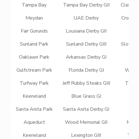
Tampa Bay
Tampa Bay Derby GII
Classic
Meydan
UAE Derby
Crown Pr
Fair Gorunds
Lousiana Derby GII
Epic
Sunland Park
Sunland Derby GIII
Slow D
Oaklawn Park
Arkansas Derby GI
Cybe
Gulfstream Park
Florida Derby GI
White 
Turfway Park
Jeff Rubby Steaks GIII
Tiz t
Keeneland
Blue Grass GI
Za
Santa Anita Park
Santa Anita Derby GI
Ta
Aqueduct
Wood Memorial GII
Mo D
Keeneland
Lexington GIII
Tawn