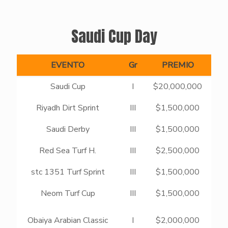
Saudi Cup Day
EVENTO
Gr
PREMIO
Saudi Cup
I
$20,000,000
P
Riyadh Dirt Sprint
III
$1,500,000
Saudi Derby
III
$1,500,000
C
Red Sea Turf H.
III
$2,500,000
S
stc 1351 Turf Sprint
III
$1,500,000
B
Neom Turf Cup
III
$1,500,000
Obaiya Arabian Classic
I
$2,000,000