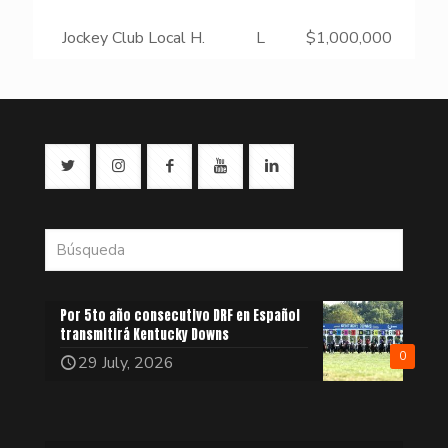
Jockey Club Local H.
L
$1,000,000
Por 5to año consecutivo DRF en Español
transmitirá Kentucky Downs
0
29 July, 2026