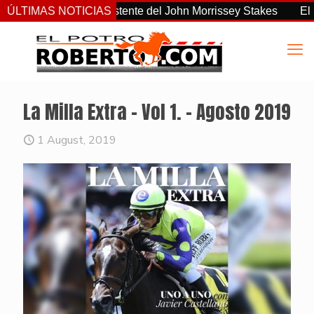
no el más consistente del John Morrissey Stakes
ÚLTIMAS NOTICIAS
El Preakne
La Milla Extra – Vol 1. – Agosto 2019
1 August, 2019