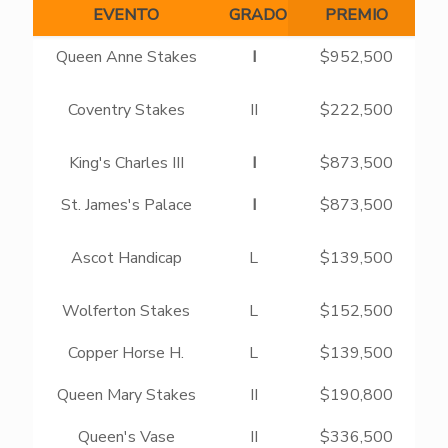
EVENTO
GRADO
PREMIO
Queen Anne Stakes
I
$952,500
Coventry Stakes
II
$222,500
King's Charles III
I
$873,500
St. James's Palace
I
$873,500
Ascot Handicap
L
$139,500
Wolferton Stakes
L
$152,500
Copper Horse H.
L
$139,500
Queen Mary Stakes
II
$190,800
Queen's Vase
II
$336,500