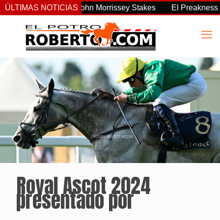
sistente del John Morrissey Stakes
ÚLTIMAS NOTICIAS
El Preakness Stakes ca
Royal Ascot 2024
presentado por