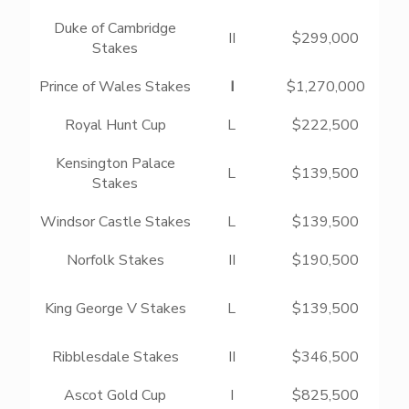
Duke of Cambridge
II
$299,000
Stakes
Prince of Wales Stakes
I
$1,270,000
Royal Hunt Cup
L
$222,500
Kensington Palace
L
$139,500
Stakes
Windsor Castle Stakes
L
$139,500
Norfolk Stakes
II
$190,500
King George V Stakes
L
$139,500
Ribblesdale Stakes
II
$346,500
Ascot Gold Cup
I
$825,500