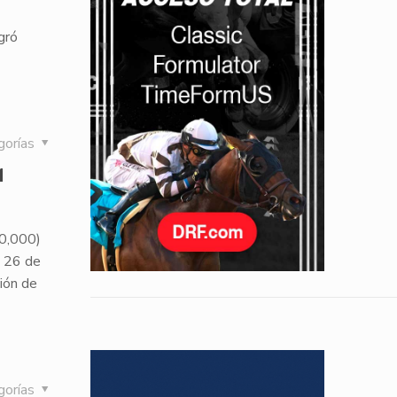
gró
gorías
f
00,000)
o 26 de
ión de
gorías