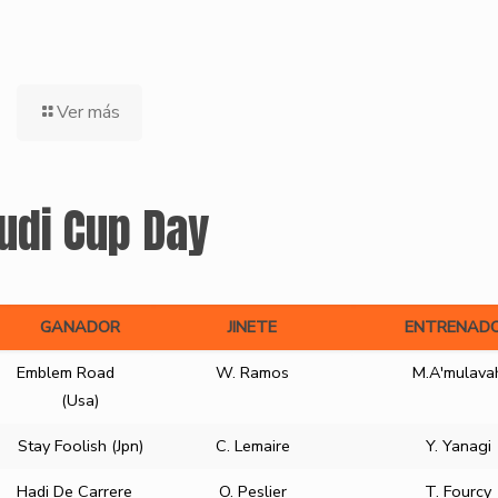
Ver más
udi Cup Day
GANADOR
JINETE
ENTRENAD
GANADOR
JINETE
ENTRENAD
Emblem Road
W. Ramos
M.A'mulava
(Usa)
Stay Foolish (Jpn)
C. Lemaire
Y. Yanagi
Hadi De Carrere
O. Peslier
T. Fourcy