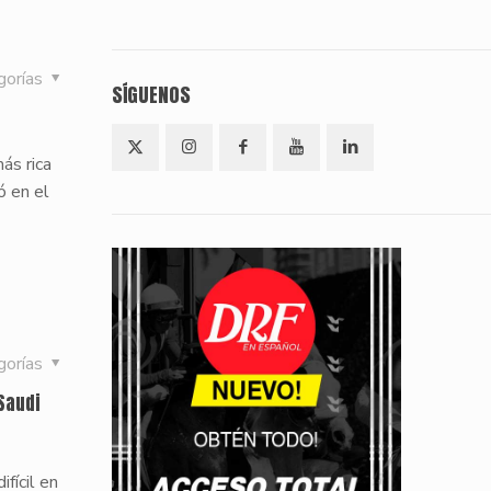
gorías
SÍGUENOS
ás rica
ó en el
gorías
 Saudi
fícil en