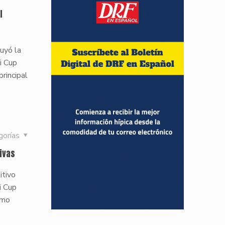
l
uyó la
di Cup
rincipal
gorías
tivas
itivo
i Cup
omo