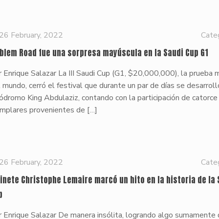
26 February, 2022
Cate
blem Road fue una sorpresa mayúscula en la Saudi Cup G1
 Enrique Salazar La III Saudi Cup (G1, $20,000,000), la prueba m
 mundo, cerró el festival que durante un par de días se desarroll
ódromo King Abdulaziz, contando con la participación de catorce
emplares provenientes de
[…]
26 February, 2022
Cate
 jinete Christophe Lemaire marcó un hito en la historia de la
p
 Enrique Salazar De manera insólita, logrando algo sumamente di