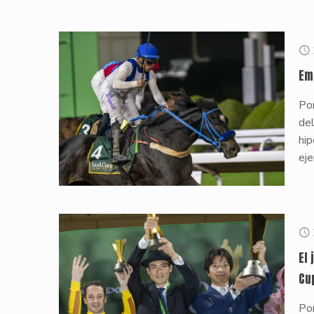
Em
Por
del
hip
ej
El
Cu
Por