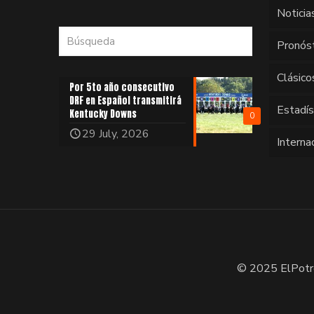
Noticia
Pronós
Clásico
Por 5to año consecutivo
DRF en Español transmitirá
Estadí
Kentucky Downs
0
29 July, 2026
Interna
© 2025 ElPotr