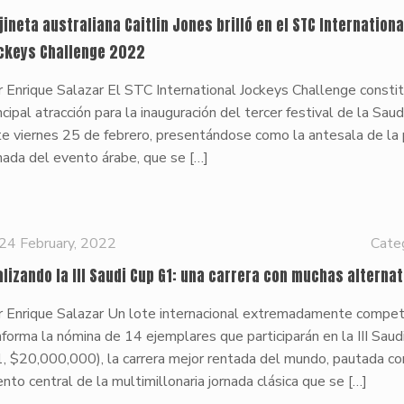
jineta australiana Caitlin Jones brilló en el STC Internationa
ckeys Challenge 2022
 Enrique Salazar El STC International Jockeys Challenge constit
ncipal atracción para la inauguración del tercer festival de la Sau
e viernes 25 de febrero, presentándose como la antesala de la p
nada del evento árabe, que se
[…]
24 February, 2022
Cate
alizando la III Saudi Cup G1: una carrera con muchas alterna
r Enrique Salazar Un lote internacional extremadamente compet
forma la nómina de 14 ejemplares que participarán en la III Saud
1, $20,000,000), la carrera mejor rentada del mundo, pautada c
nto central de la multimillonaria jornada clásica que se
[…]