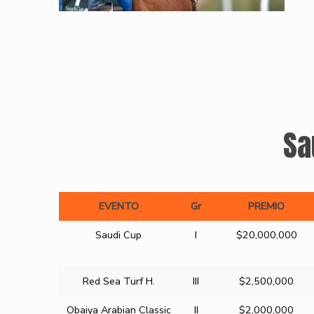
Sa
EVENTO
Gr
PREMIO
EVENTO
Gr
PREMIO
Saudi Cup
I
$20,000,000
Red Sea Turf H.
III
$2,500,000
Obaiya Arabian Classic
II
$2,000,000