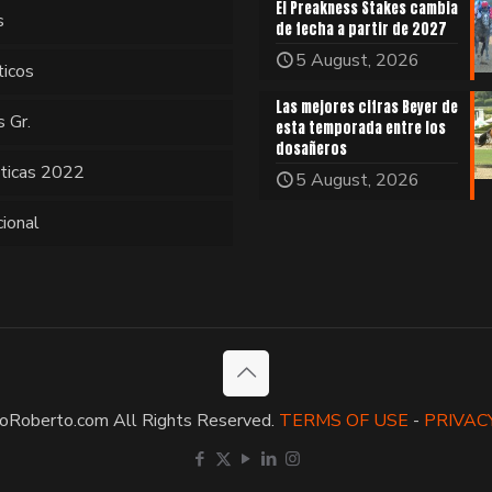
El Preakness Stakes cambia
s
de fecha a partir de 2027
5 August, 2026
ticos
Las mejores cifras Beyer de
s Gr.
esta temporada entre los
dosañeros
sticas 2022
5 August, 2026
cional
oRoberto.com All Rights Reserved.
TERMS OF USE
-
PRIVAC