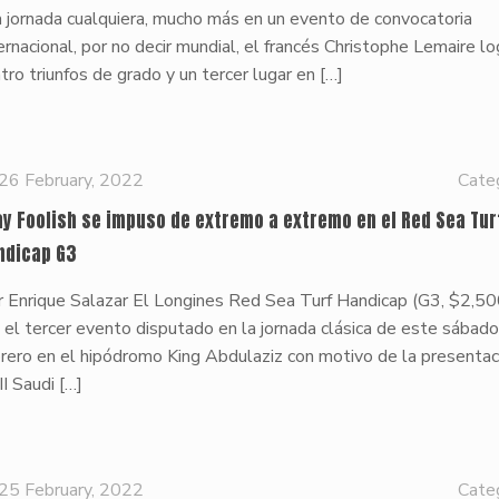
 jornada cualquiera, mucho más en un evento de convocatoria
ernacional, por no decir mundial, el francés Christophe Lemaire lo
tro triunfos de grado y un tercer lugar en
[…]
26 February, 2022
Cate
ay Foolish se impuso de extremo a extremo en el Red Sea Tur
ndicap G3
r Enrique Salazar El Longines Red Sea Turf Handicap (G3, $2,5
 el tercer evento disputado en la jornada clásica de este sábad
rero en el hipódromo King Abdulaziz con motivo de la presentac
III Saudi
[…]
25 February, 2022
Cate