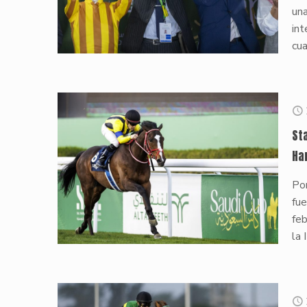
una
int
cua
St
Ha
Po
fue
feb
la 