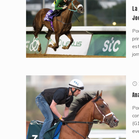
La 
Jo
Por
pri
est
jor
An
Po
con
(G
eve