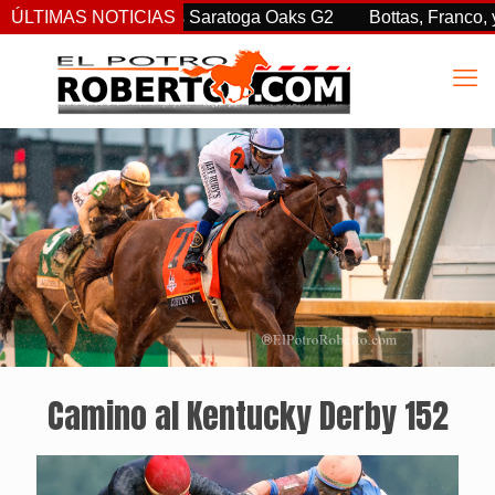
 sorprendió en las Saratoga Oaks G2
ÚLTIMAS NOTICIAS
Bottas, Franco, y Cle
Camino al Kentucky Derby 152