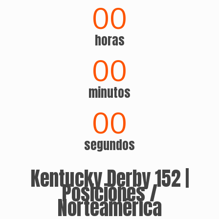
00
horas
00
minutos
00
segundos
Kentucky Derby 152 |
Posiciones /
Norteamérica