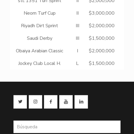
stc 1351 Turf Sprint
II
$2,000,000
R
Neom Turf Cup
II
$3,000,000
Ro
Riyadh Dirt Sprint
III
$2,000,000
Saudi Derby
III
$1,500,000
Obaiya Arabian Classic
I
$2,000,000
F
Jockey Club Local H.
L
$1,500,000