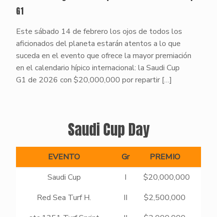
G1
Este sábado 14 de febrero los ojos de todos los
aficionados del planeta estarán atentos a lo que
suceda en el evento que ofrece la mayor premiación
en el calendario hípico internacional: la Saudi Cup
G1 de 2026 con $20,000,000 por repartir
[…]
Saudi Cup Day
EVENTO
Gr
PREMIO
Saudi Cup
I
$20,000,000
F
Red Sea Turf H.
II
$2,500,000
So