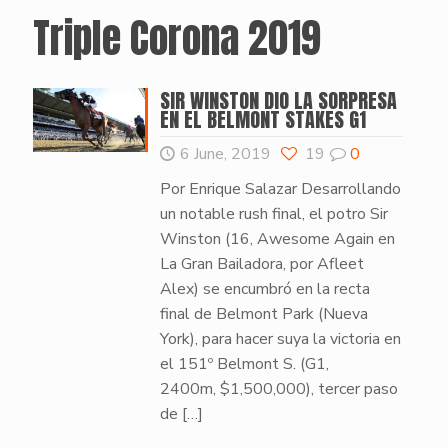
Triple Corona 2019
SIR WINSTON DIO LA SORPRESA
EN EL BELMONT STAKES G1
6 June, 2019
19
0
Por Enrique Salazar Desarrollando
un notable rush final, el potro Sir
Winston (16, Awesome Again en
La Gran Bailadora, por Afleet
Alex) se encumbró en la recta
final de Belmont Park (Nueva
York), para hacer suya la victoria en
el 151º Belmont S. (G1,
2400m, $1,500,000), tercer paso
de
[…]