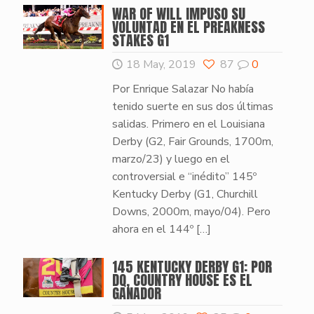
WAR OF WILL IMPUSO SU
VOLUNTAD EN EL PREAKNESS
STAKES G1
18 May, 2019
87
0
Por Enrique Salazar No había
tenido suerte en sus dos últimas
salidas. Primero en el Louisiana
Derby (G2, Fair Grounds, 1700m,
marzo/23) y luego en el
controversial e “inédito” 145º
Kentucky Derby (G1, Churchill
Downs, 2000m, mayo/04). Pero
ahora en el 144º
[…]
145 KENTUCKY DERBY G1: POR
DQ, COUNTRY HOUSE ES EL
GANADOR