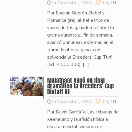
5 November, 2022
0
0
Por Evanán Negrón. Rebel’s
Romance (Ire), al fiel estilo de
varios de los ganadores sobre la
grama durante el fin de semana,
avanzó por líneas externas en el
tramo final para ganar con
solvencia la Breeders’ Cup Turf
(G1, 4,000,000),
[…]
Malathaat ganó en final
dramático la Breeders’ Cup
Distaff G1
5 November, 2022
0
0
Por David García V. Las tribunas de
Keeneland y la afición hípica a
escala mundial, vibraron de