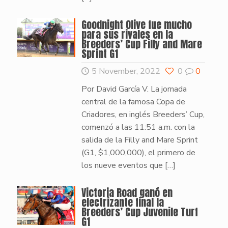
Goodnight Olive fue mucho
para sus rivales en la
Breeders’ Cup Filly and Mare
Sprint G1
5 November, 2022
0
0
Por David García V. La jornada
central de la famosa Copa de
Criadores, en inglés Breeders’ Cup,
comenzó a las 11:51 a.m. con la
salida de la Filly and Mare Sprint
(G1, $1,000,000), el primero de
los nueve eventos que
[…]
Victoria Road ganó en
electrizante final la
Breeders’ Cup Juvenile Turf
G1