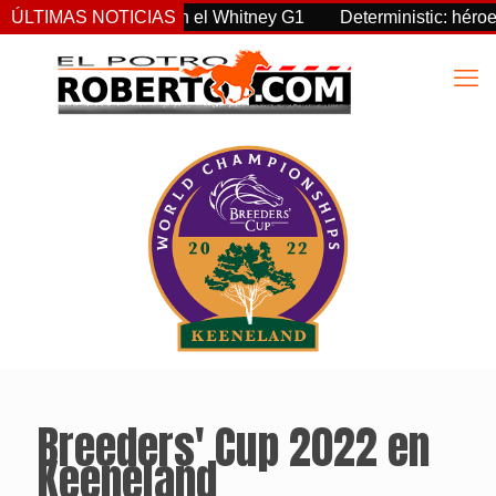
ereignty supremo en el Whitney G1
ÚLTIMAS NOTICIAS
Deterministic: héroe del
Breeders' Cup 2022 en
Keeneland