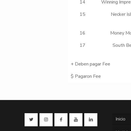
14
Winning Impre
15
Necker Is
16
Money M
17
South B
+ Deben pagar Fee
$ Pagaron Fee
Inicio