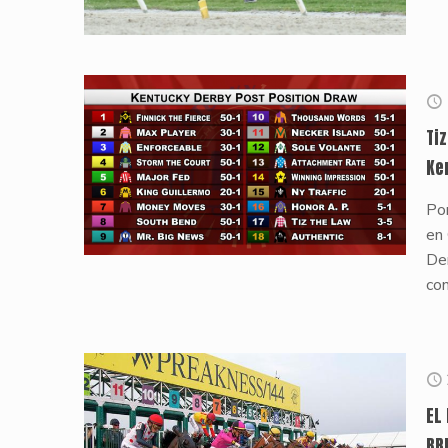
Ti
Ke
Po
en 
De
co
EL
BR