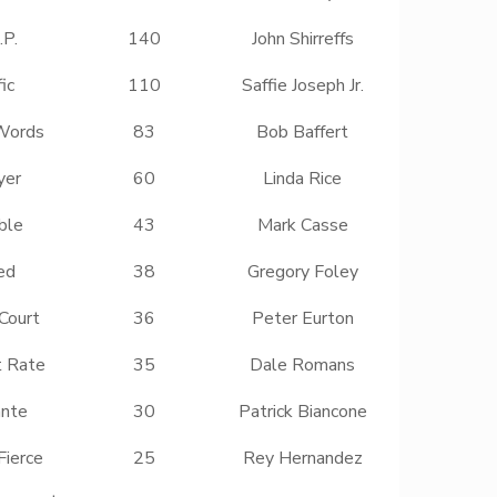
.P.
140
John Shirreffs
ic
110
Saffie Joseph Jr.
Words
83
Bob Baffert
yer
60
Linda Rice
ble
43
Mark Casse
ed
38
Gregory Foley
Court
36
Peter Eurton
 Rate
35
Dale Romans
ante
30
Patrick Biancone
Fierce
25
Rey Hernandez