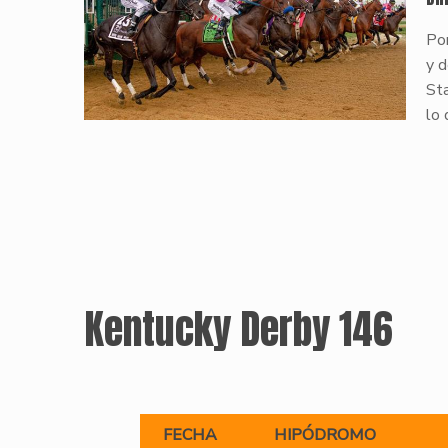
Por
y d
St
lo 
Kentucky Derby 146
FECHA
HIPÓDROMO