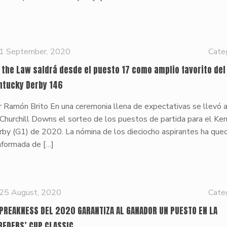
1 September, 2020
Cate
z the Law saldrá desde el puesto 17 como amplio favorito del
ntucky Derby 146
r Ramón Brito En una ceremonia llena de expectativas se llevó 
Churchill Downs el sorteo de los puestos de partida para el Ke
rby (G1) de 2020. La nómina de los dieciocho aspirantes ha que
nformada de
[…]
25 August, 2020
Cate
 PREAKNESS DEL 2020 GARANTIZA AL GANADOR UN PUESTO EN LA
REDERS’ CUP CLASSIC