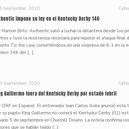
5 September, 2020
Cate
thentic impone su ley en el Kentucky Derby 146
 Ramon Brito. Authentic salió a luchar la delantera desde los p
ros y tuvo la resistencia necesaria para repeler el ataque final 
orito Tiz the Law, convirtiéndose en una sorpresa de 8-1 en la e
mero 146 del
[…]
3 September, 2020
Cate
ng Guillermo fuera del Kentucky Derby por estado febril
 DRF en Espanol. El entrenador Juan Carlos Avila anunció esta 
 su pupilo King Guillermo no correrá el Kentucky Derby (G1) es
ado 5 de septiembre en Churchill Downs. La noticia confirma lo
ores que se habían tejido
[…]