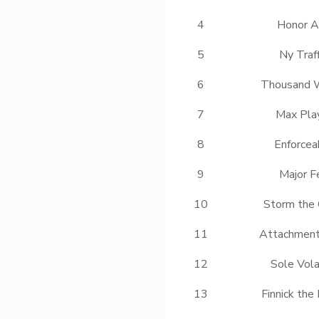
4
Honor A
5
Ny Traff
6
Thousand 
7
Max Pla
8
Enforcea
9
Major F
10
Storm the 
11
Attachment
12
Sole Vol
13
Finnick the 