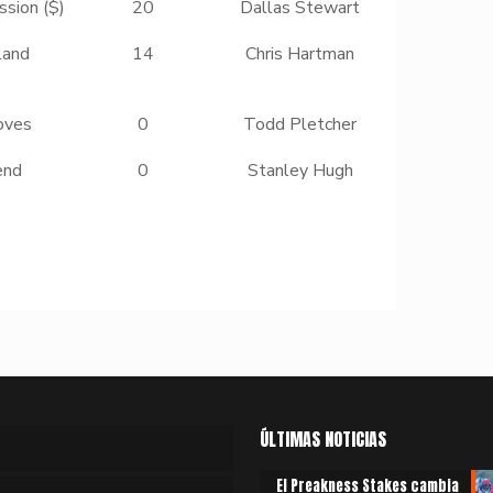
ssion ($)
20
Dallas Stewart
land
14
Chris Hartman
oves
0
Todd Pletcher
end
0
Stanley Hugh
ÚLTIMAS NOTICIAS
El Preakness Stakes cambia