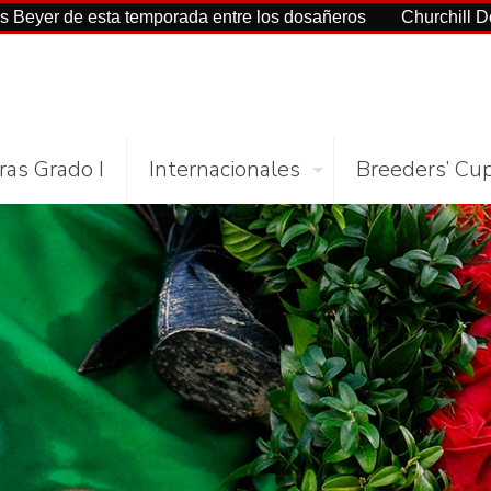
a temporada entre los dosañeros
Churchill Downs y NYRA la
ras Grado I
Internacionales
Breeders’ Cu