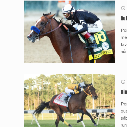
Au
Por
met
fav
nú
Ki
Por
que
sáb
rum