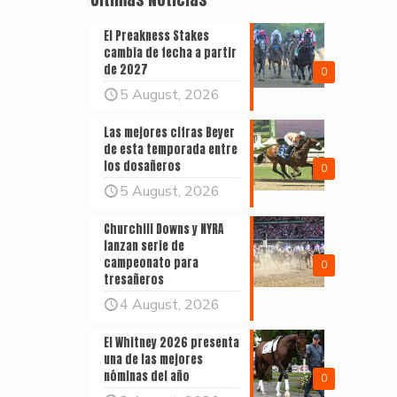
El Preakness Stakes
cambia de fecha a partir
de 2027
0
5 August, 2026
Las mejores cifras Beyer
de esta temporada entre
los dosañeros
0
5 August, 2026
Churchill Downs y NYRA
lanzan serie de
campeonato para
0
tresañeros
4 August, 2026
El Whitney 2026 presenta
una de las mejores
nóminas del año
0