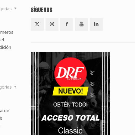
gorías
SÍGUENOS
rimeros
del
dición
gorías
tarde
te
s