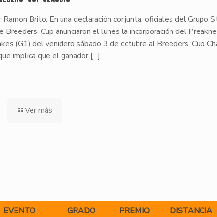
 Ramon Brito. En una declaración conjunta, oficiales del Grupo S
e Breeders’ Cup anunciaron el lunes la incorporación del Preakn
akes (G1) del venidero sábado 3 de octubre al Breeders’ Cup Ch
que implica que el ganador
[…]
Ver más
EVENTO
GRADO
PREMIO
DISTANCIA