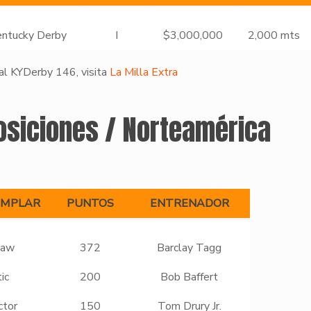
ntucky Derby
I
$3,000,000
2,000 mts
 al KYDerby 146, visita
La Milla Extra
osiciones / Norteamérica
EMPLAR
PUNTOS
ENTRENADOR
Law
372
Barclay Tagg
ic
200
Bob Baffert
ctor
150
Tom Drury Jr.