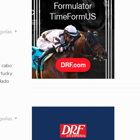
gorías
a cabo
ntucky
dado
gorías