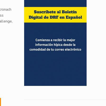
tronach
ess
allenge,