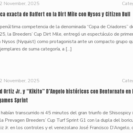
2 November, 2025
Cate
ca exacta de Baffert en la Dirt Mile con Nysos y Citizen Bull
 penúltima competencia de la denominada “Copa de Criadores” d
5, la Breeders’ Cup Dirt Mile, entregó un espectáculo de primer
n Nysos (Nyquist) como protagonista ante un compacto grupo qu
jemplares de suma categoría, a
[…]
2 November, 2025
Cate
ad Ortiz Jr. y “Kikito” D’Angelo históricos con Bentornato en 
games Sprint
habían transcurrido ni 45 minutos del gran triunfo de Shisospicy 
la Prevagen Breeders’ Cup Turf Sprint G1 con la dupla del boricu
iz Jr. en los controles y el venezolano José Francisco D’Angelo,