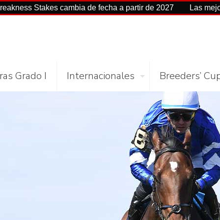
cambia de fecha a partir de 2027
Las mejores cifras Beyer
ras Grado I
Internacionales
Breeders’ Cu