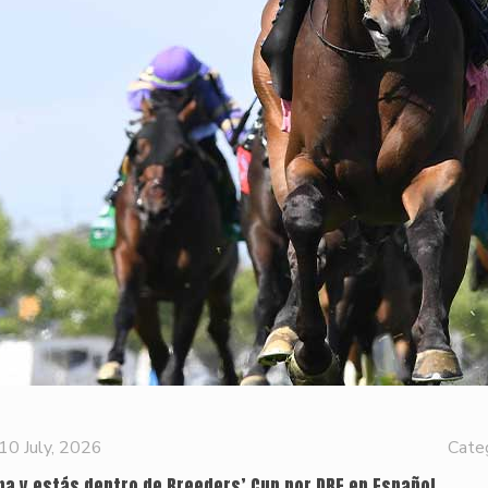
10 July, 2026
Cate
na y estás dentro de Breeders’ Cup por DRF en Español