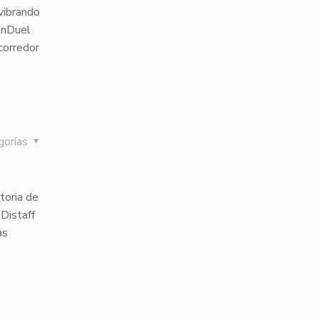
vibrando
anDuel
corredor
gorías
toria de
Distaff
as