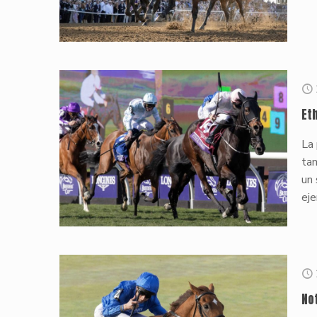
Et
La 
ta
un 
eje
No