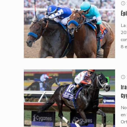
Épi
La
202
co
8 e
Ir
Cy
No 
en 
Ort