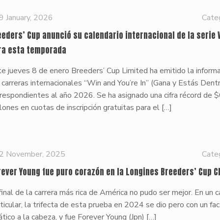
9 January, 2026
Cate
eeders’ Cup anunció su calendario internacional de la serie 
ra esta temporada
e jueves 8 de enero Breeders’ Cup Limited ha emitido la inform
 carreras internacionales “Win and You’re In” (Gana y Estás Dent
respondientes al año 2026. Se ha asignado una cifra récord de $
lones en cuotas de inscripción gratuitas para el
[…]
2 November, 2025
Cate
rever Young fue puro corazón en la Longines Breeders’ Cup C
final de la carrera más rica de América no pudo ser mejor. En un
ticular, la trifecta de esta prueba en 2024 se dio pero con un fac
ático a la cabeza, y fue Forever Young (Jpn)
[…]