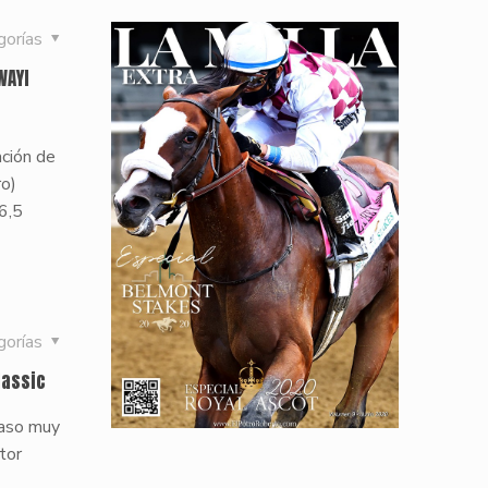
gorías
WAYI
ación de
ro)
6,5
gorías
lassic
 caso muy
tor