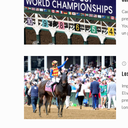
Ca
pr
You
un 
Lo
Imp
Elv
pre
lon