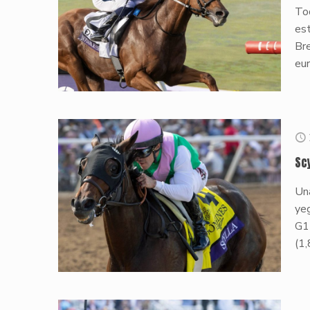
Tod
es
Br
eu
Sc
Una
ye
G1 
(1