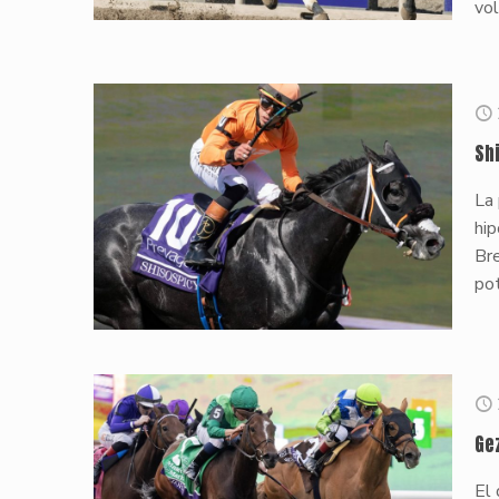
vol
Sh
La
hi
Br
pot
Ge
El 