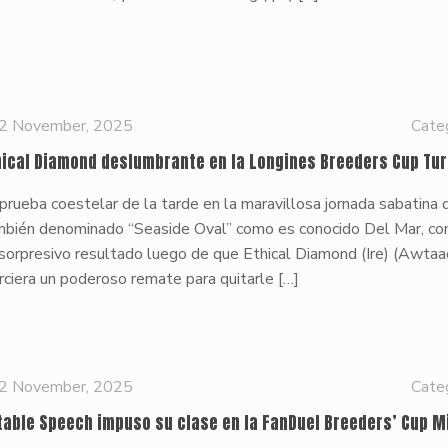
2 November, 2025
Cate
hical Diamond deslumbrante en la Longines Breeders Cup Tur
prueba coestelar de la tarde en la maravillosa jornada sabatina 
mbién denominado “Seaside Oval” como es conocido Del Mar, co
sorpresivo resultado luego de que Ethical Diamond (Ire) (Awtaad
rciera un poderoso remate para quitarle
[…]
2 November, 2025
Cate
table Speech impuso su clase en la FanDuel Breeders’ Cup M