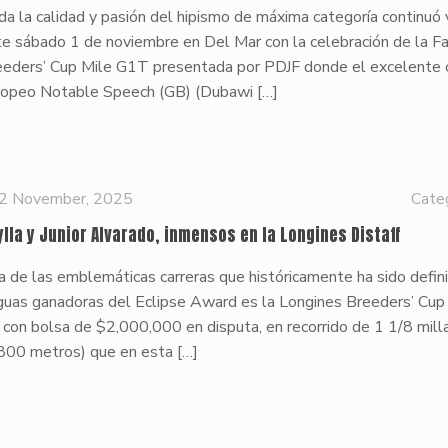
a la calidad y pasión del hipismo de máxima categoría continuó 
te sábado 1 de noviembre en Del Mar con la celebración de la F
eeders’ Cup Mile G1T presentada por PDJF donde el excelente 
ropeo Notable Speech (GB) (Dubawi
[…]
2 November, 2025
Cate
ylla y Junior Alvarado, inmensos en la Longines Distaff
 de las emblemáticas carreras que históricamente ha sido defini
guas ganadoras del Eclipse Award es la Longines Breeders’ Cup 
con bolsa de $2,000,000 en disputa, en recorrido de 1 1/8 mill
,800 metros) que en esta
[…]