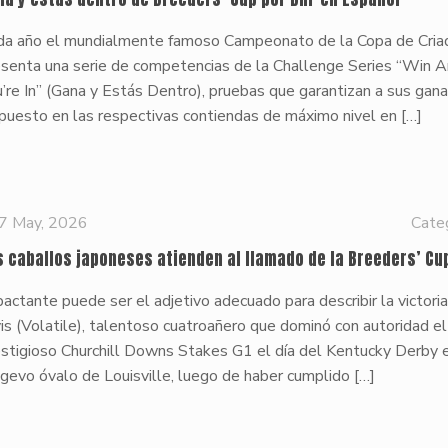
da año el mundialmente famoso Campeonato de la Copa de Cria
esenta una serie de competencias de la Challenge Series “Win 
’re In” (Gana y Estás Dentro), pruebas que garantizan a sus gan
puesto en las respectivas contiendas de máximo nivel en
[…]
7 May, 2026
Cate
s caballos japoneses atienden al llamado de la Breeders’ Cu
actante puede ser el adjetivo adecuado para describir la victori
is (Volatile), talentoso cuatroañero que dominó con autoridad el
stigioso Churchill Downs Stakes G1 el día del Kentucky Derby 
gevo óvalo de Louisville, luego de haber cumplido
[…]