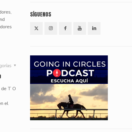
dores,
SÍGUENOS
And
adores
gorías
p
a de T O
en el