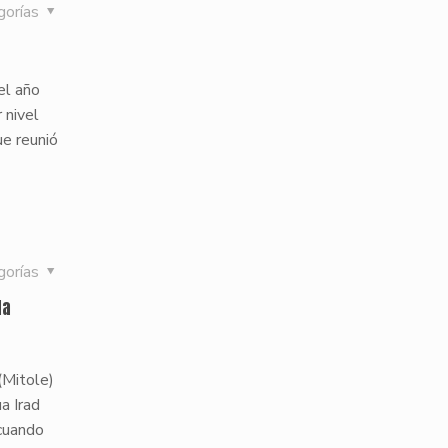
gorías
el año
 nivel
e reunió
gorías
la
(Mitole)
a Irad
 cuando