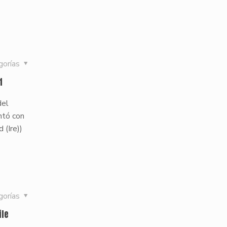
gorías
f
del
ntó con
 (Ire))
gorías
ile