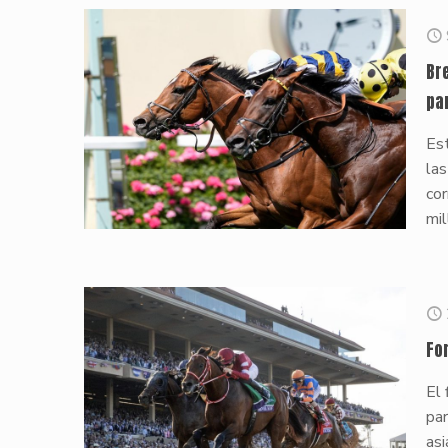
Br
pa
Est
las
cor
mil
Fo
El 
par
asi