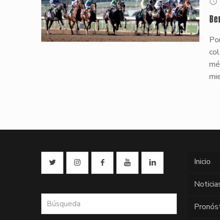
Be
Por
col
mé
mi
Inicio
Noticia
Pronós