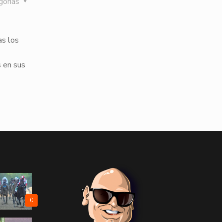
gorías
as los
 en sus
0