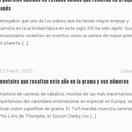
ponés
 innegable que uno de los países que ha tenido mayor empuje y
arrollo en la actividad hípica en este siglo XXI ha sido Japón. Su
ernacionales recientes en eventos como la carrera de mayor pre
el planeta,
[…]
12 March, 2025
Cate
mentales que resaltan este año en la grama y sus números
materia de carreras de caballos, muchas de las más importante
petencias del calendario internacional en especial en Europa, s
lizan sobre superficie de grama. El Turf mundial muestra carrer
Prix L’Arc de Triomphe, el Epsom Derby, los
[…]