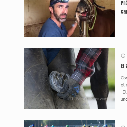
Pr
ca
El
Con
el 
“El
uno