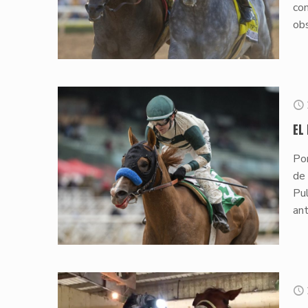
com
ob
EL
Por
de
Pul
ant