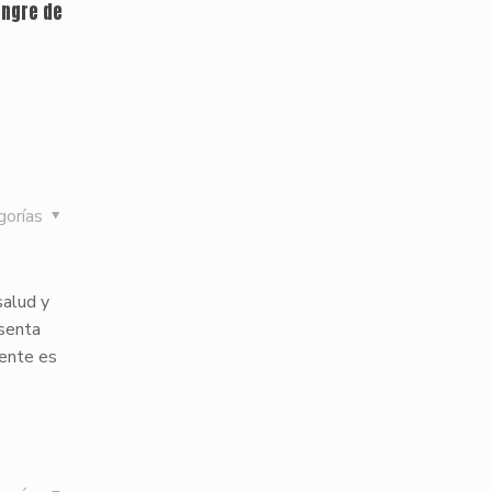
angre de
gorías
salud y
esenta
mente es