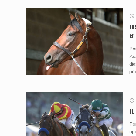
Lo
en
Por
Ass
día
pr
EL
Por
opo