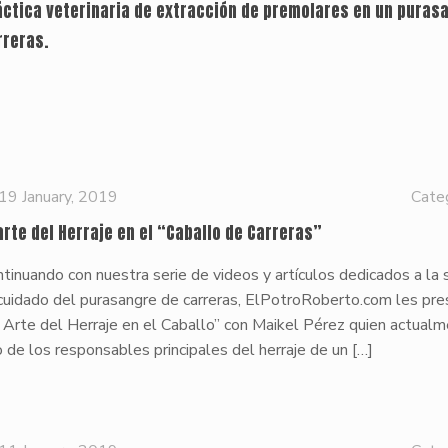
áctica veterinaria de extracción de premolares en un puras
rreras.
19 January, 2019
Cate
 arte del Herraje en el “Caballo de Carreras”
tinuando con nuestra serie de videos y artículos dedicados a la 
cuidado del purasangre de carreras, ElPotroRoberto.com les pr
 Arte del Herraje en el Caballo” con Maikel Pérez quien actual
 de los responsables principales del herraje de un
[…]