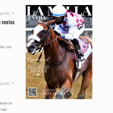
gorías
s ventas
ón, los
gorías
eron la
ltan