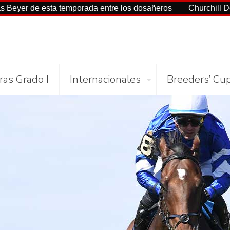
esta temporada entre los dosañeros
Churchill Downs y NYRA
ras Grado I
Internacionales
Breeders’ Cu