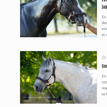
ja
Es
des
int
el 
Se
En 
com
rea
la 