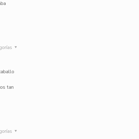
aba
gorías
caballo
ros tan
gorías