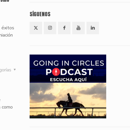
SÍGUENOS
s éxitos
miación
gorías
s
e
as como