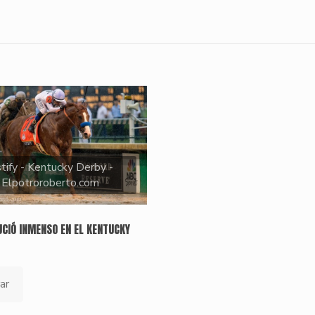
stify - Kentucky Derby -
Elpotroroberto.com
UCIÓ INMENSO EN EL KENTUCKY
)
ar