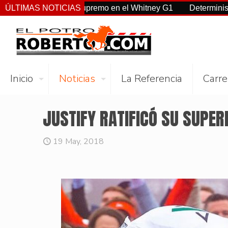
overeignty supremo en el Whitney G1
ÚLTIMAS NOTICIAS
Deterministic: héroe d
Inicio
Noticias
La Referencia
Carre
JUSTIFY RATIFICÓ SU SUPER
19 May, 2018