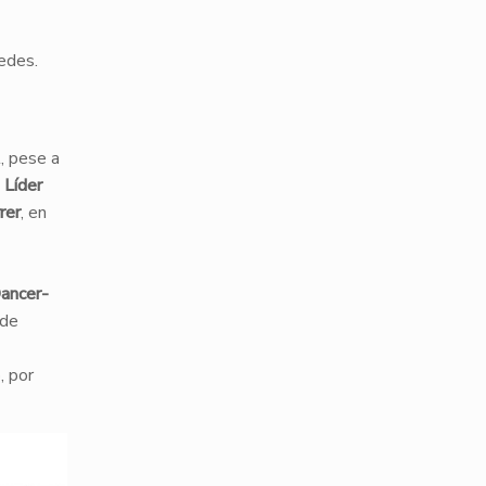
tedes.
, pese a
 Líder
rer
, en
ancer-
 de
, por