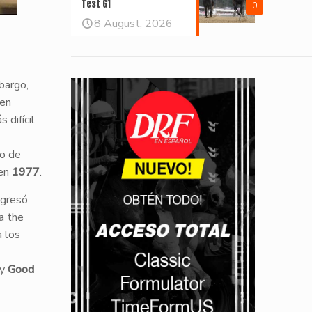
Test G1
0
8 August, 2026
bargo,
 en
 difícil
so de
 en
1977
.
ogresó
a the
 los
 y
Good