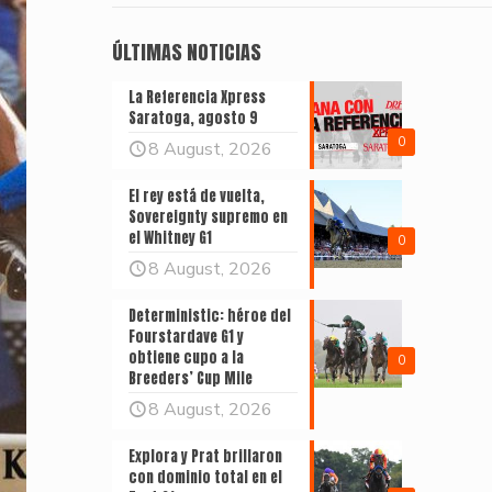
ÚLTIMAS NOTICIAS
La Referencia Xpress
Saratoga, agosto 9
0
8 August, 2026
El rey está de vuelta,
Sovereignty supremo en
el Whitney G1
0
8 August, 2026
Deterministic: héroe del
Fourstardave G1 y
obtiene cupo a la
0
Breeders’ Cup Mile
8 August, 2026
Explora y Prat brillaron
con dominio total en el