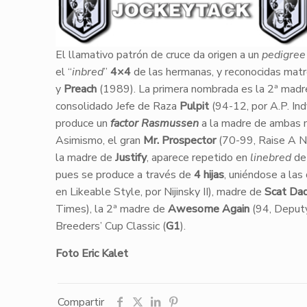
El llamativo patrón de cruce da origen a un
pedigree
el “
inbred
”
4×4
de las hermanas, y reconocidas mat
y
Preach
(1989). La primera nombrada es la 2ª mad
consolidado Jefe de Raza
Pulpit
(94-12, por A.P. In
produce un
factor Rasmussen
a la madre de ambas m
Asimismo, el gran
Mr. Prospector
(70-99, Raise A Na
la madre de
Justify
, aparece repetido en
linebred
de 
pues se produce a través de
4 hijas
, uniéndose a las
en Likeable Style, por Nijinsky II), madre de
Scat Da
Times), la 2ª madre de
Awesome Again
(94, Deputy
Breeders’ Cup Classic (
G1
).
Foto Eric Kalet
Compartir