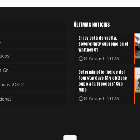
ÚLTIMAS NOTICIAS
El rey está de vuelta,
s
Sovereignty supremo en el
Whitney G1
ticos
8 August, 2026
s Gr.
Deterministic: héroe del
Fourstardave G1 y obtiene
cupo a la Breeders’ Cup
sticas 2022
Mile
8 August, 2026
cional