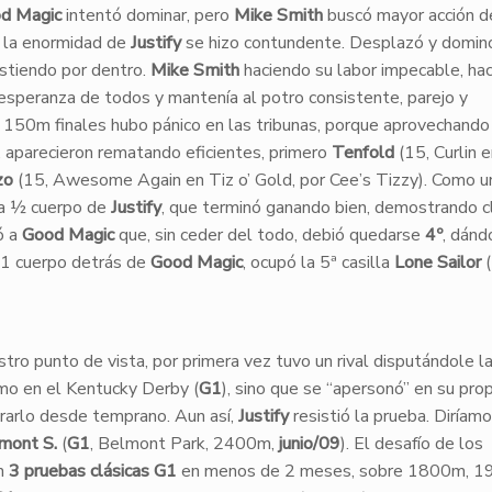
d Magic
intentó dominar, pero
Mike Smith
buscó mayor acción d
y la enormidad de
Justify
se hizo contundente. Desplazó y domin
sistiendo por dentro.
Mike Smith
haciendo su labor impecable, hac
o esperanza de todos y mantenía al potro consistente, parejo y
s 150m finales hubo pánico en las tribunas, porque aprovechando
, aparecieron rematando eficientes, primero
Tenfold
(15, Curlin 
zo
(15, Awesome Again en Tiz o’ Gold, por Cee’s Tizzy). Como u
 a ½ cuerpo de
Justify
, que terminó ganando bien, demostrando c
ó a
Good Magic
que, sin ceder del todo, debió quedarse
4º
, dánd
e 1 cuerpo detrás de
Good Magic
, ocupó la 5ª casilla
Lone Sailor
(
ro punto de vista, por primera vez tuvo un rival disputándole la
omo en el Kentucky Derby (
G1
), sino que se “apersonó” en su prop
brarlo desde temprano. Aun así,
Justify
resistió la prueba. Diríam
mont S.
(
G1
, Belmont Park, 2400m,
junio/09
). El desafío de los
en
3 pruebas clásicas G1
en menos de 2 meses, sobre 1800m, 1