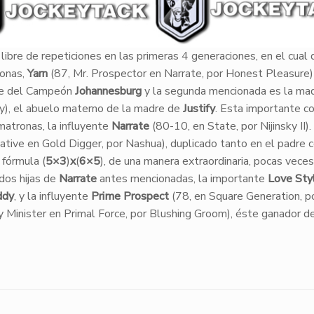
libre de repeticiones en las primeras 4 generaciones, en el cual
ronas,
Yarn
(87, Mr. Prospector en Narrate, por Honest Pleasure)
re del Campeón
Johannesburg
y la segunda mencionada es la ma
dy), el abuelo materno de la madre de
Justify
. Esta importante co
atronas, la influyente
Narrate
(80-10, en State, por Nijinsky II).
tive en Gold Digger, por Nashua), duplicado tanto en el padre
fórmula (
5×3
)
x
(
6×5
), de una manera extraordinaria, pocas veces
 dos hijas de
Narrate
antes mencionadas, la importante
Love Sty
ddy
, y la influyente
Prime Prospect
(78, en Square Generation, p
 Minister en Primal Force, por Blushing Groom), éste ganador de