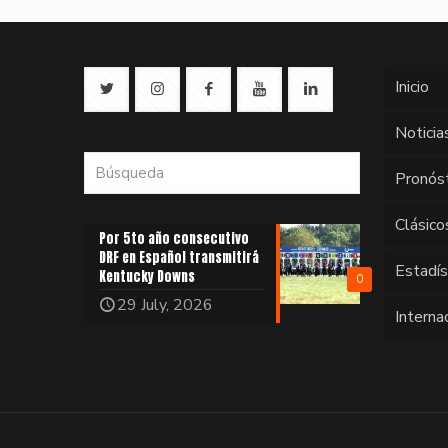
Inicio
Noticia
Pronós
Clásico
Por 5to año consecutivo
DRF en Español transmitirá
Estadí
Kentucky Downs
0
29 July, 2026
Interna