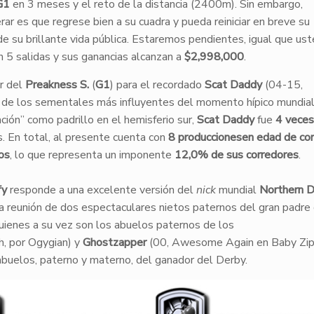
G1
en 3 meses y el reto de la distancia (2400m). Sin embargo,
r es que regrese bien a su cuadra y pueda reiniciar en breve su
de su brillante vida pública. Estaremos pendientes, igual que us
 5 salidas y sus ganancias alcanzan a
$2,998,000
.
or del
Preakness S.
(
G1
) para el recordado
Scat Daddy
(04-15,
o de los sementales más influyentes del momento hípico mundial
ción” como padrillo en el hemisferio sur,
Scat Daddy
fue
4 veces
s. En total, al presente cuenta con
8 produccionesen edad de cor
os
, lo que representa un imponente
12,0% de sus corredores
.
fy
responde a una excelente versión del
nick
mundial
Northern D
 la reunión de dos espectaculares nietos paternos del gran padre
quienes a su vez son los abuelos paternos de los
, por Ogygian) y
Ghostzapper
(00, Awesome Again en Baby Zip
abuelos, paterno y materno, del ganador del Derby.