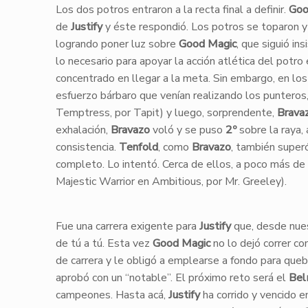
Los dos potros entraron a la recta final a definir.
Goo
de
Justify
y éste respondió. Los potros se toparon 
logrando poner luz sobre
Good Magic
, que siguió in
lo necesario para apoyar la acción atlética del potr
concentrado en llegar a la meta. Sin embargo, en lo
esfuerzo bárbaro que venían realizando los punteros
Temptress, por Tapit) y luego, sorprendente,
Brava
exhalación,
Bravazo
voló y se puso
2º
sobre la raya,
consistencia.
Tenfold
, como
Bravazo
, también super
completo. Lo intentó. Cerca de ellos, a poco más d
Majestic Warrior en Ambitious, por Mr. Greeley).
Fue una carrera exigente para
Justify
que, desde nuest
de tú a tú. Esta vez
Good Magic
no lo dejó correr c
de carrera y le obligó a emplearse a fondo para que
aprobó con un “notable”. El próximo reto será el
Bel
campeones. Hasta acá,
Justify
ha corrido y vencido 