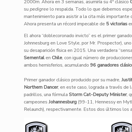
2000m. Ahora en 3 semanas, asumiría su 4º clásico
su
pedigree
lo respalda. Todo lo que debemos espera
mantenimiento para asistir a la cita más importante 
Ahora presenta un récord impecable de
5 victorias
en
El ahora “doblecoronado invicto” es el primer ganad
Johnnesburg en Love Style, por Mr. Prospector), un
su desaparición física en 2015. Una verdadera “sensa
Semental
en
Chile
, con igual número de produccione
ambos hemisferios, acumulando
96 ganadores clásic
Primer ganador clásico producido por su madre,
Justi
Northern Dancer
, en este caso, lograda a través de
padrillos, una fórmula
Storm Cat-Deputy Minister
, 
campeones
Johannesburg
(99-11, Hennessy en Myth
Relaunch), respectivamente. Estos dos últimos los 