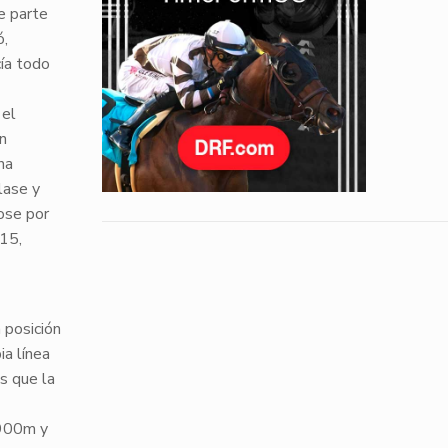
e parte
ó,
ía todo
 el
en
na
lase y
ose por
15,
 posición
ia línea
os que la
900m y