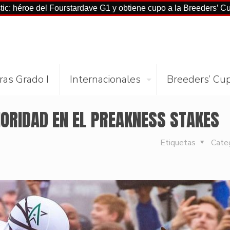
el Fourstardave G1 y obtiene cupo a la Breeders’ Cup Mile
E
ras Grado I
Internacionales
Breeders’ Cu
IORIDAD EN EL PREAKNESS STAKES
Etiquetas
Cate