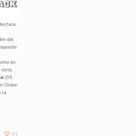
 destaca
dre del
njunción
 como en
 vista,
le
(99,
or Olden
 la
31