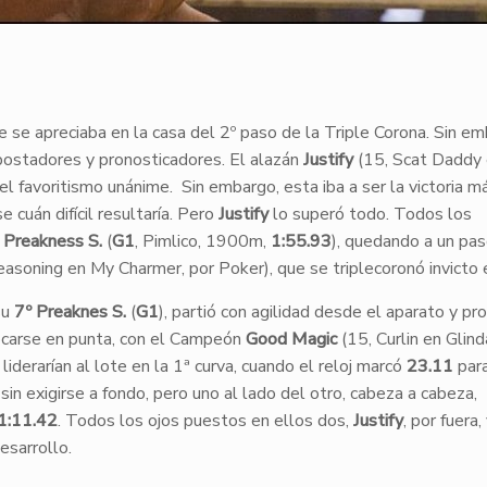
 se apreciaba en la casa del 2º paso de la Triple Corona. Sin em
apostadores y pronosticadores. El alazán
Justify
(15, Scat Daddy
l favoritismo unánime. Sin embargo, esta iba a ser la victoria más
 cuán difícil resultaría. Pero
Justify
lo superó todo. Todos los
 Preakness S.
(
G1
, Pimlico, 1900m,
1:55.93
), quedando a un pa
asoning en My Charmer, por Poker), que se triplecoronó invicto
su
7º Preaknes S.
(
G1
), partió con agilidad desde el aparato y pr
olocarse en punta, con el Campeón
Good Magic
(15, Curlin en Glind
derarían al lote en la 1ª curva, cuando el reloj marcó
23.11
para
sin exigirse a fondo, pero uno al lado del otro, cabeza a cabeza,
1:11.42
. Todos los ojos puestos en ellos dos,
Justify
, por fuera,
esarrollo.