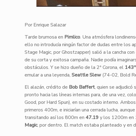
Por Enrique Salazar
Tarde brumosa en
Pimlico
. Una atmósfera londinense
ello no introducía ningún factor de dudas entre los 
Stage Magic, por Ghostzapper) salió a la cancha con e
de su corta y exitosa campaña. Nadie podía imaginarse
obstáculos. Y se hizo dueño de la 2ª Corona, el
143º
emular a una leyenda,
Seattle Slew
(74-02, Bold Re
El alazán, crédito de
Bob Baffert
, quien se adjudicó 
pronto hacia las líneas internas para, de una vez, c
Good, por Hard Spun), en su costado interno. Ambos li
primeros 400m, e iniciarían una cerrada lucha, aunque 
transitando así los 800m en
47.19
y los 1200m en
Magic
, por dentro. El match estaba planteado y en d