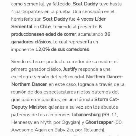
como semental, ya fallecido,
Scat Daddy
tuvo hasta
4 participantes en la prueba. Una sensación en el
hemisferio sur,
Scat Daddy
fue
4 veces Líder
Semental
en
Chile
, teniendo al presente
8
producciones
en edad de correr
, acumulando
96
ganadores clásicos
, lo cual representa un
imponente
12,0% de sus corredores
.
Siendo el tercer producto corredor de su madre, el
primero ganador clásico,
Justify
responde a una
excelente versión del
nick
mundial
Northern Dancer-
Northern Dancer
, en este caso, lograda a través de la
reunión de dos espectaculares nietos paternos del
gran padre de padrillos, en una fórmula
Storm Cat-
Deputy Minister
, quienes a su vez son los abuelos
paternos de los campeones
Johannesburg
(99-11,
Hennessy en Myth, por Ogygian) y
Ghostzapper
(00,
Awesome Again en Baby Zip, por Relaunch),