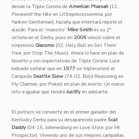
desde la Triple Corona de
American Pharoah
(12,
Pioneerof the Nile en Littleprincessemma, por
Yankee Gentleman), hazaña que intentará repetir el
alazán. Para el “maestro”
Mike Smith
es su 2ª
victoria en el Derby, pues en
2005
venció sobre el
sorpresivo
Giacomo
(02, Holy Bull en Set Them
Free, por Stop The Music). Ahora lo hace en plan de
favorito y con expectativas de Triple Corona. Luce
indicado señalar que en
1977
se triplecoronó el
Campeón
Seattle Slew
(74-02, Bold Reasoning en
My Charmer, por Poker) en plan de invicto. Un nuevo
reto a igualar que tendrá
Justify
en adelante.
El potrazo se convierte en el primer ganador del
Kentucky Derby para su desaparecido padre
Scat
Daddy
(04-15, Johnnesburg en Love Style, por Mr.
Prospector). Viviendo uno de sus mejores campañas