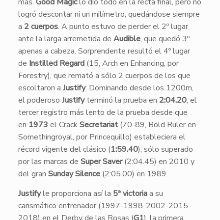
más.
Good Magic
lo dio todo en la recta final, pero no
logró descontar ni un milímetro, quedándose siempre
a
2 cuerpos
. A punto estuvo de perder el 2º lugar
ante la larga arremetida de
Audible
, que quedó 3º
apenas a cabeza. Sorprendente resultó el 4º lugar
de
Instilled Regard
(15, Arch en Enhancing, por
Forestry), que remató a sólo 2 cuerpos de los que
escoltaron a
Justify
. Dominando desde los 1200m,
el poderoso
Justify
terminó la prueba en
2:04.20
, el
tercer registro más lento de la prueba desde que
en
1973
el Crack
Secretariat
(70-89, Bold Ruler en
Somethingroyal, por Princequillo) estableciera el
récord vigente del clásico (
1:59.40
), sólo superado
por las marcas de
Super Saver
(2:04.45) en 2010 y
del gran
Sunday Silence
(2:05.00) en 1989.
Justify
le proporciona así la
5ª victoria
a su
carismático entrenador (1997-1998-2002-2015-
2018) en el Derby de las Rosas (
G1
), la primera