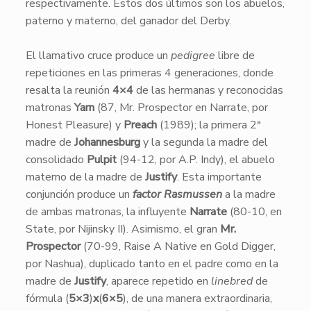
respectivamente. Estos dos últimos son los abuelos,
paterno y materno, del ganador del Derby.
El llamativo cruce produce un
pedigree
libre de
repeticiones en las primeras 4 generaciones, donde
resalta la reunión
4×4
de las hermanas y reconocidas
matronas
Yarn
(87, Mr. Prospector en Narrate, por
Honest Pleasure) y
Preach
(1989); la primera 2ª
madre de
Johannesburg
y la segunda la madre del
consolidado
Pulpit
(94-12, por A.P. Indy), el abuelo
materno de la madre de
Justify
. Esta importante
conjunción produce un
factor Rasmussen
a la madre
de ambas matronas, la influyente
Narrate
(80-10, en
State, por Nijinsky II). Asimismo, el gran
Mr.
Prospector
(70-99, Raise A Native en Gold Digger,
por Nashua), duplicado tanto en el padre como en la
madre de
Justify
, aparece repetido en
linebred
de
fórmula (
5×3
)
x
(
6×5
), de una manera extraordinaria,