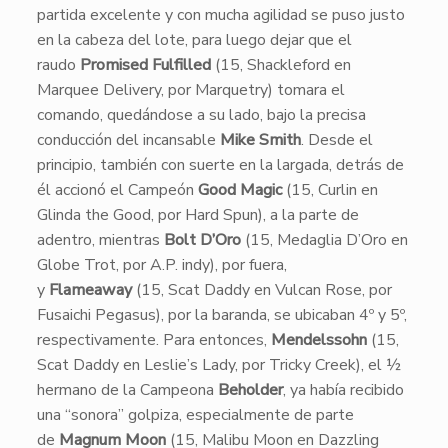
partida excelente y con mucha agilidad se puso justo
en la cabeza del lote, para luego dejar que el
raudo
Promised Fulfilled
(15, Shackleford en
Marquee Delivery, por Marquetry) tomara el
comando, quedándose a su lado, bajo la precisa
conducción del incansable
Mike Smith
. Desde el
principio, también con suerte en la largada, detrás de
él accionó el Campeón
Good Magic
(15, Curlin en
Glinda the Good, por Hard Spun), a la parte de
adentro, mientras
Bolt D’Oro
(15, Medaglia D’Oro en
Globe Trot, por A.P. indy), por fuera,
y
Flameaway
(15, Scat Daddy en Vulcan Rose, por
Fusaichi Pegasus), por la baranda, se ubicaban 4º y 5º,
respectivamente. Para entonces,
Mendelssohn
(15,
Scat Daddy en Leslie’s Lady, por Tricky Creek), el ½
hermano de la Campeona
Beholder
, ya había recibido
una “sonora” golpiza, especialmente de parte
de
Magnum Moon
(15, Malibu Moon en Dazzling