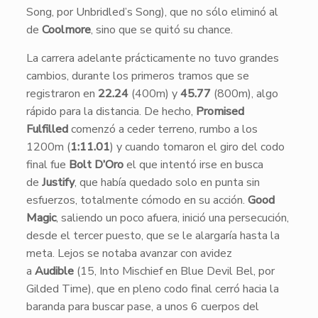
Song, por Unbridled’s Song), que no sólo eliminó al
de
Coolmore
, sino que se quitó su chance.
La carrera adelante prácticamente no tuvo grandes
cambios, durante los primeros tramos que se
registraron en
22.24
(400m) y
45.77
(800m), algo
rápido para la distancia. De hecho,
Promised
Fulfilled
comenzó a ceder terreno, rumbo a los
1200m (
1:11.01
) y cuando tomaron el giro del codo
final fue
Bolt D’Oro
el que intentó irse en busca
de
Justify
, que había quedado solo en punta sin
esfuerzos, totalmente cómodo en su acción.
Good
Magic
, saliendo un poco afuera, inició una persecución,
desde el tercer puesto, que se le alargaría hasta la
meta. Lejos se notaba avanzar con avidez
a
Audible
(15, Into Mischief en Blue Devil Bel, por
Gilded Time), que en pleno codo final cerró hacia la
baranda para buscar pase, a unos 6 cuerpos del