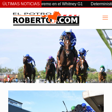
, Sovereignty supremo en el Whitney G1
ÚLTIMAS NOTICIAS
Deterministic: héro