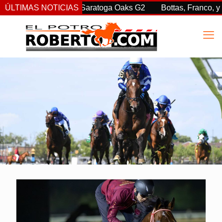
endió en las Saratoga Oaks G2
ÚLTIMAS NOTICIAS
Bottas, Franco, y Clement, h