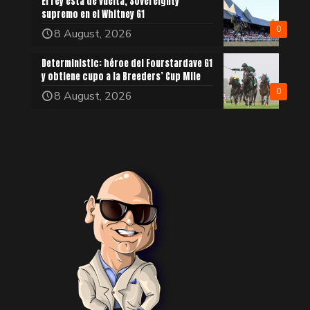
El rey está de vuelta, Sovereignty
supremo en el Whitney G1
0
8 August, 2026
Deterministic: héroe del Fourstardave G1
y obtiene cupo a la Breeders’ Cup Mile
0
8 August, 2026