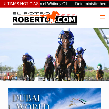
reignty supremo en el Whitney G1
ÚLTIMAS NOTICIAS
Deterministic: héroe del 