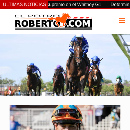
e vuelta, Sovereignty supremo en el Whitney G1
ÚLTIMAS NOTICIAS
Determinist