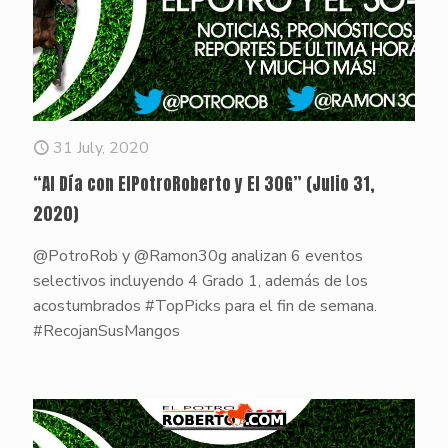
31 July, 2020
“Al Día con ElPotroRoberto y El 30G” (Julio 31,
2020)
@PotroRob y @Ramon30g analizan 6 eventos
selectivos incluyendo 4 Grado 1, además de los
acostumbrados #TopPicks para el fin de semana.
#RecojanSusMangos