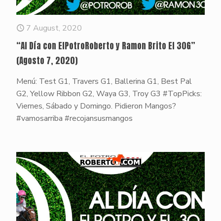
7 August, 2020
“Al Día con ElPotroRoberto y Ramon Brito El 30G”
(Agosto 7, 2020)
Menú: Test G1, Travers G1, Ballerina G1, Best Pal
G2, Yellow Ribbon G2, Waya G3, Troy G3 #TopPicks:
Viernes, Sábado y Domingo. Pidieron Mangos?
#vamosarriba #recojansusmangos