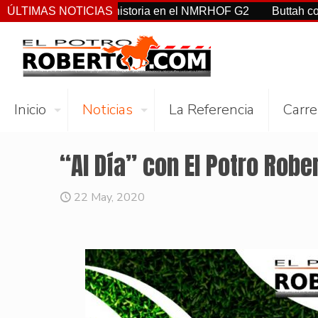
Clement, hacen historia en el NMRHOF G2
ÚLTIMAS NOTICIAS
Buttah con Castel
Inicio
Noticias
La Referencia
Carre
“Al Día” con El Potro Robe
22 May, 2020