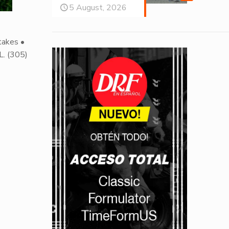
5 August, 2026
takes •
L. (305)