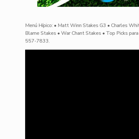
Menú Hípico: • Matt Winn Stakes G3 • Charles Whi
Blame Stakes • War Chant Stakes • Top Picks para C
557-7833.