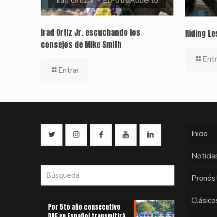
Irad Ortiz Jr. - ElPotroRoberto
Irad Ortiz Jr. escuchando los
Riding L
consejos de Mike Smith
Entr
Entrar
Inicio
Noticia
Pronós
Clásico
Por 5to año consecutivo
DRF en Español transmitirá