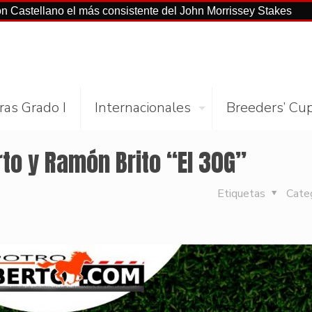
lano el más consistente del John Morrissey Stakes
El Preak
ras Grado I
Internacionales
Breeders’ Cu
rto y Ramón Brito “El 30G”
Etiquetas
Cate