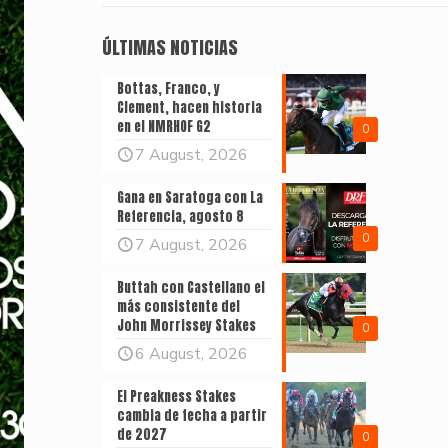
ÚLTIMAS NOTICIAS
Bottas, Franco, y
Clement, hacen historia
en el NMRHOF G2
0
7 August, 2026
Gana en Saratoga con La
Referencia, agosto 8
0
7 August, 2026
Buttah con Castellano el
más consistente del
John Morrissey Stakes
0
6 August, 2026
El Preakness Stakes
cambia de fecha a partir
de 2027
0