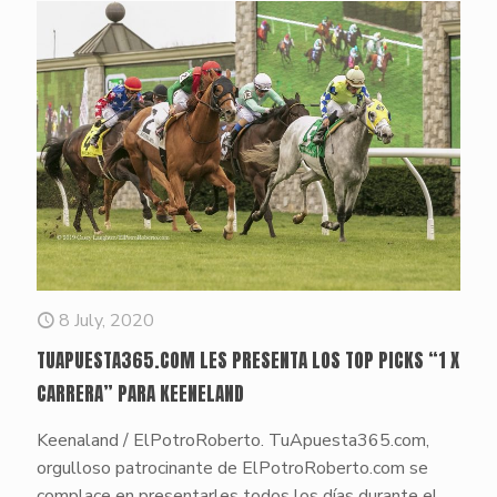
8 July, 2020
TUAPUESTA365.COM LES PRESENTA LOS TOP PICKS “1 X
CARRERA” PARA KEENELAND
Keenaland / ElPotroRoberto. TuApuesta365.com,
orgulloso patrocinante de ElPotroRoberto.com se
complace en presentarles todos los días durante el