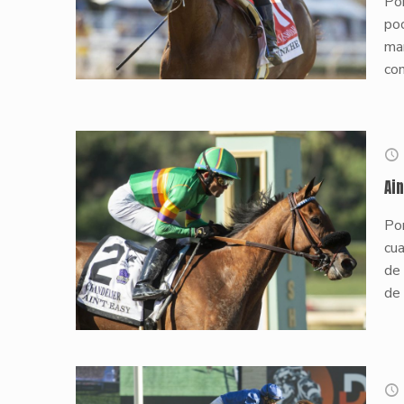
Por
poc
ma
co
Ai
Por
cua
de
de 