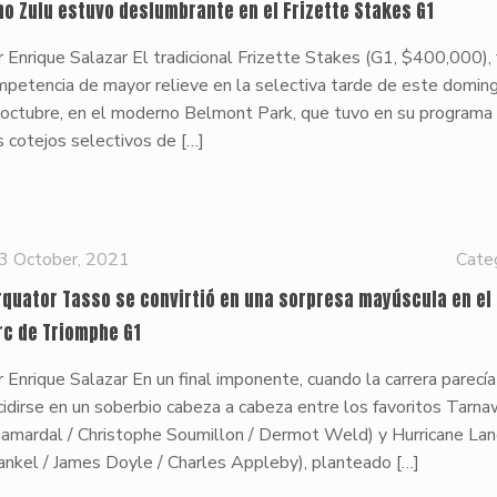
ho Zulu estuvo deslumbrante en el Frizette Stakes G1
 Enrique Salazar El tradicional Frizette Stakes (G1, $400,000), 
petencia de mayor relieve en la selectiva tarde de este doming
 octubre, en el moderno Belmont Park, que tuvo en su programa
 cotejos selectivos de
[…]
3 October, 2021
Cate
rquator Tasso se convirtió en una sorpresa mayúscula en el 
Arc de Triomphe G1
 Enrique Salazar En un final imponente, cuando la carrera parecía
idirse en un soberbio cabeza a cabeza entre los favoritos Tarn
hamardal / Christophe Soumillon / Dermot Weld) y Hurricane La
ankel / James Doyle / Charles Appleby), planteado
[…]