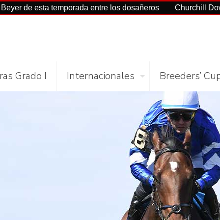
temporada entre los dosañeros
Churchill Downs y NYRA lan
ras Grado I
Internacionales
Breeders’ Cu