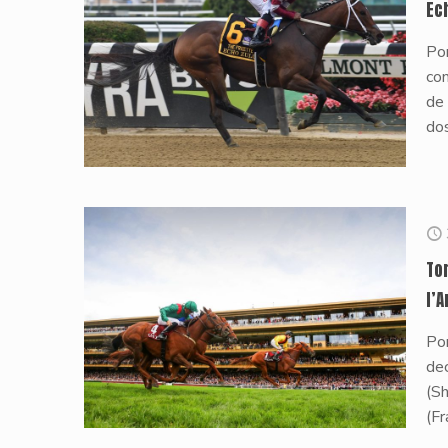
Ec
Por
com
de
dos
To
l’
Por
dec
(S
(Fr