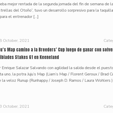
eba mejor rentada de la segunda jornada del fin de semana de l
trellas del Otoño”, tuvo un desarrollo sorpresivo para la taquilla
para el entrenador
[…]
8 October, 2021
Cate
ju’s Map camino a la Breeders’ Cup luego de ganar con solve
cibiades Stakes G1 en Keeneland
 Enrique Salazar Salvando con agilidad la salida desde el puest
ta uno, la potra Juju’s Map (Liam’s Map / Florent Geroux / Brad C
e la veloz Runup (Runhappy / Joseph D. Ramos / Laura Wohlers )
3 October, 2021
Cate