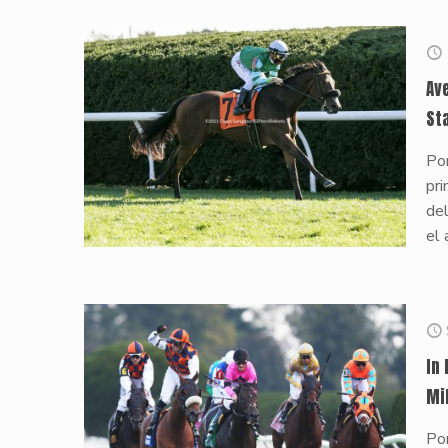
Av
St
Por
pri
de
el 
In
Mi
Po