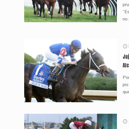
pru
“Es
no 
Ju
Al
Por
pis
qu