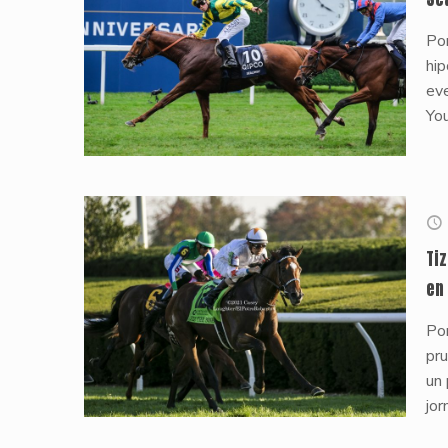
Por
hip
ev
You
Ti
en
Po
pru
un 
jor