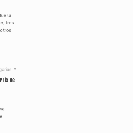
fue la
o, tres
 otros
gorías
Prix de
awa
ne