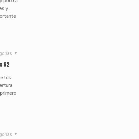
 y poco a
es y
portante
gorías
es G2
de los
ertura
 primero
gorías