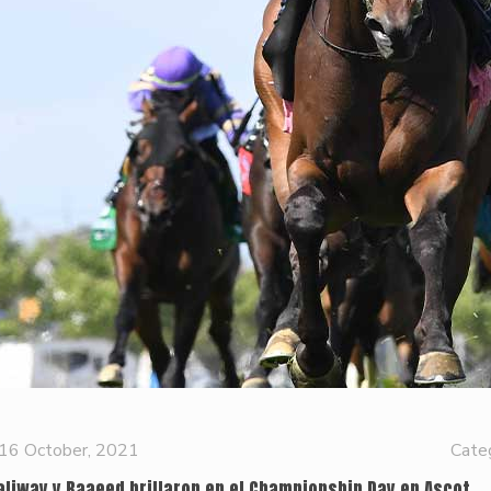
16 October, 2021
Cate
aliway y Baaeed brillaron en el Championship Day en Ascot