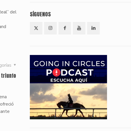
Real” del
SÍGUENOS
and
gorías
 triunfo
vena
ofreció
lante