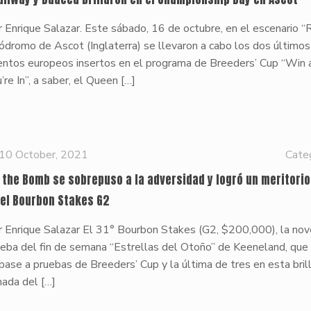
 Enrique Salazar. Este sábado, 16 de octubre, en el escenario “
ódromo de Ascot (Inglaterra) se llevaron a cabo los dos últimos
entos europeos insertos en el programa de Breeders’ Cup “Win 
’re In”, a saber, el Queen
[…]
10 October, 2021
Cate
z the Bomb se sobrepuso a la adversidad y logró un meritorio
 el Bourbon Stakes G2
r Enrique Salazar El 31° Bourbon Stakes (G2, $200,000), la no
eba del fin de semana “Estrellas del Otoño” de Keeneland, que 
pase a pruebas de Breeders’ Cup y la última de tres en esta bril
nada del
[…]