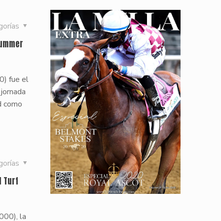
gorías
 Summer
0) fue el
 jornada
nd como
gorías
 Turf
000), la