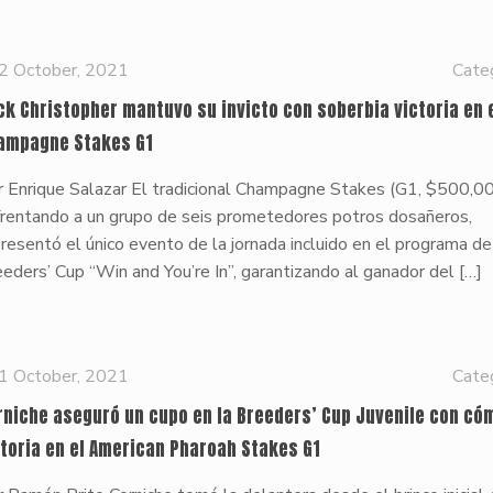
2 October, 2021
Cate
ck Christopher mantuvo su invicto con soberbia victoria en 
ampagne Stakes G1
r Enrique Salazar El tradicional Champagne Stakes (G1, $500,00
frentando a un grupo de seis prometedores potros dosañeros,
resentó el único evento de la jornada incluido en el programa de
eders’ Cup “Win and You’re In”, garantizando al ganador del
[…]
1 October, 2021
Cate
rniche aseguró un cupo en la Breeders’ Cup Juvenile con có
ctoria en el American Pharoah Stakes G1