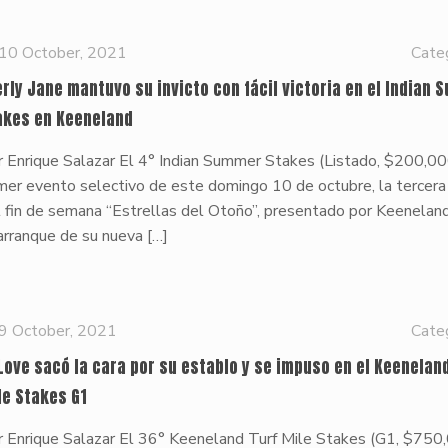
10 October, 2021
Cate
erly Jane mantuvo su invicto con fácil victoria en el Indian
akes en Keeneland
 Enrique Salazar El 4° Indian Summer Stakes (Listado, $200,00
mer evento selectivo de este domingo 10 de octubre, la tercera
l fin de semana “Estrellas del Otoño”, presentado por Keenela
arranque de su nueva
[…]
9 October, 2021
Cate
 Love sacó la cara por su establo y se impuso en el Keeneland
le Stakes G1
r Enrique Salazar El 36° Keeneland Turf Mile Stakes (G1, $750,