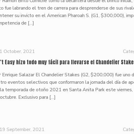
 Ramón Brito Corniche tomó la delantera desde el brinco inicial,
o fue labrando el tren de carrera para desprenderse de sus rival
ntener su invicto en el American Pharoah S. (G1, $300,000), im
mpetencia de
[…]
1 October, 2021
Cate
n’t Easy hizo todo muy fácil para llevarse el Chandelier Stak
 Enrique Salazar El Chandelier Stakes (G2, $200,000) fue uno 
tro eventos selectivos que conformaron la jornada del día de ap
 la temporada de otoño 2021 en Santa Anita Park este viernes,
octubre. Exclusivo para
[…]
19 September, 2021
Cate