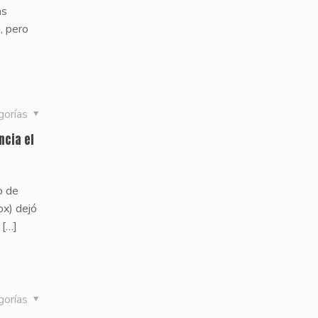
as
, pero
gorías
ncia el
o de
ox) dejó
[…]
gorías