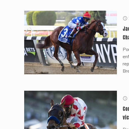
Ja
Ch
Po
en
rep
Bre
Co
vi