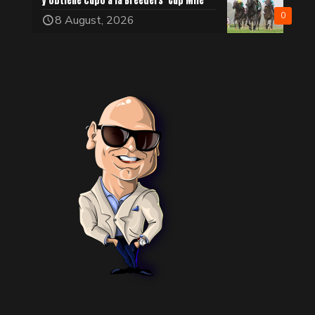
y obtiene cupo a la Breeders’ Cup Mile
0
8 August, 2026