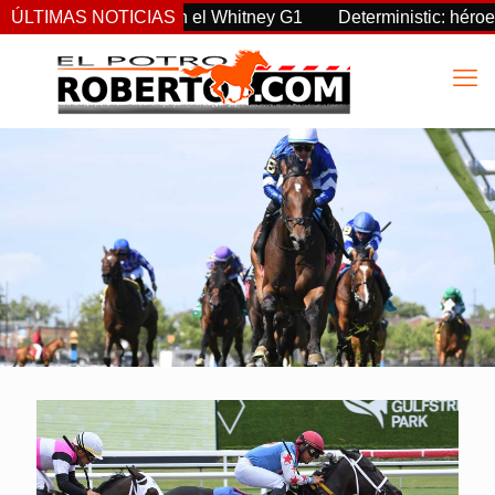
gnty supremo en el Whitney G1
ÚLTIMAS NOTICIAS
Deterministic: héroe del Four