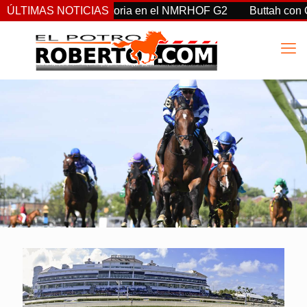
ement, hacen historia en el NMRHOF G2
ÚLTIMAS NOTICIAS
Buttah con Castella