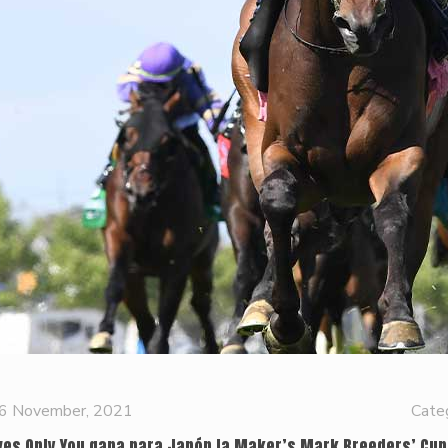
6 November, 2021
Cate
ves Only You gana para Japón la Maker’s Mark Breeders’ Cup 