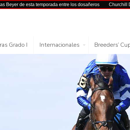
 de esta temporada entre los dosañeros
Churchill Downs y 
ras Grado I
Internacionales
Breeders’ Cu