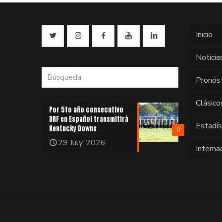
Inicio
Noticia
Pronós
Clásico
Por 5to año consecutivo
DRF en Español transmitirá
Estadí
Kentucky Downs
0
29 July, 2026
Interna