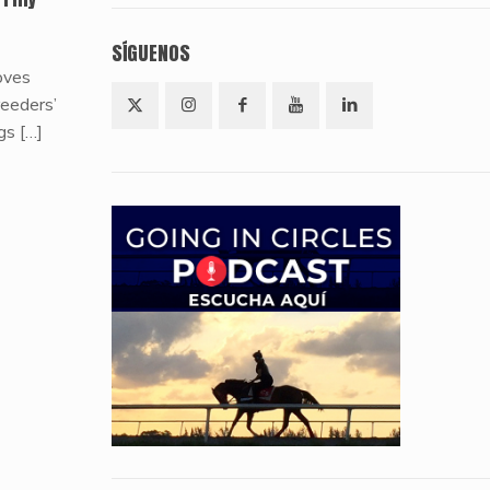
SÍGUENOS
oves
reeders’
ngs
[…]