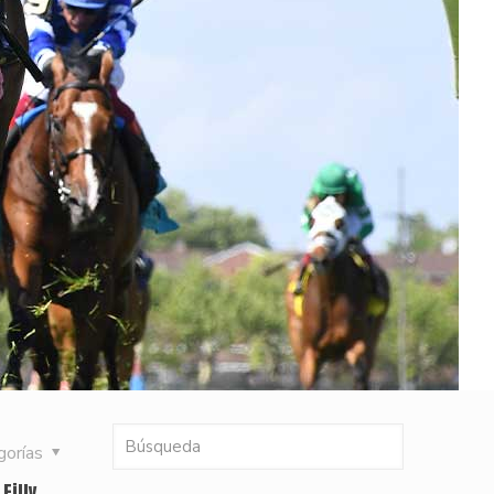
gorías
Filly