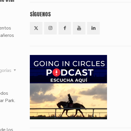
SÍGUENOS
ventos
sañeros
gorías
odos
ar Park.
de los