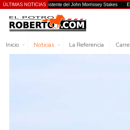
 el más consistente del John Morrissey Stakes
ÚLTIMAS NOTICIAS
El Preaknes
Inicio
Noticias
La Referencia
Carre