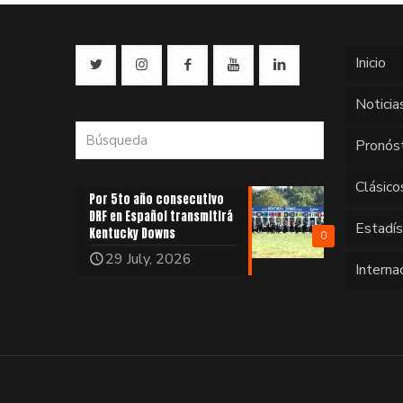
Inicio
Noticia
Pronós
Clásico
Por 5to año consecutivo
DRF en Español transmitirá
Estadí
Kentucky Downs
0
29 July, 2026
Interna