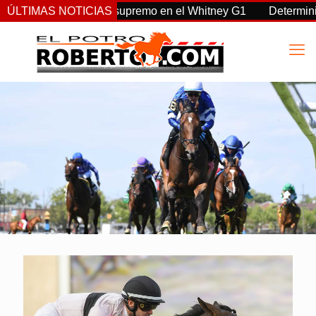
e vuelta, Sovereignty supremo en el Whitney G1
ÚLTIMAS NOTICIAS
Determinist