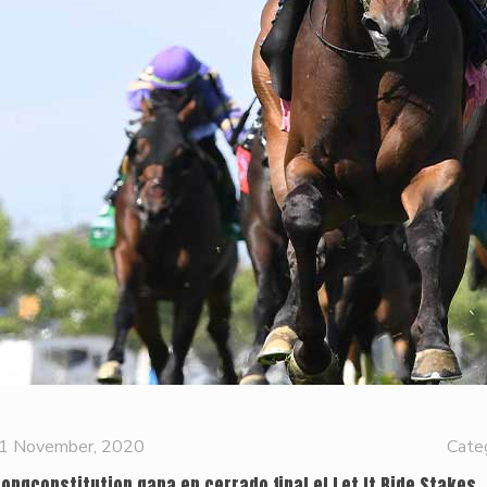
1 November, 2020
Cate
rongconstitution gana en cerrado final el Let It Ride Stakes