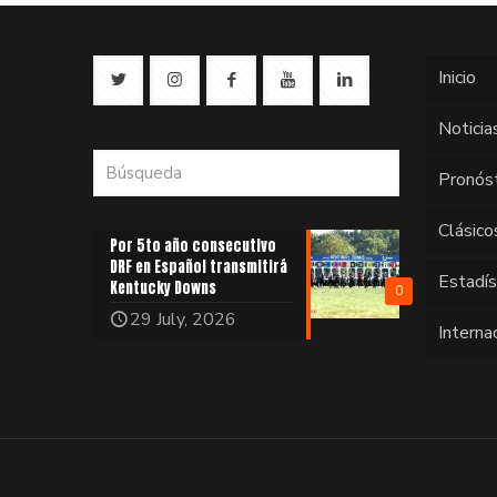
Inicio
Noticia
Pronós
Clásico
Por 5to año consecutivo
DRF en Español transmitirá
Estadí
Kentucky Downs
0
29 July, 2026
Interna