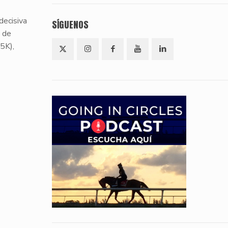
decisiva
SÍGUENOS
e de
5K),