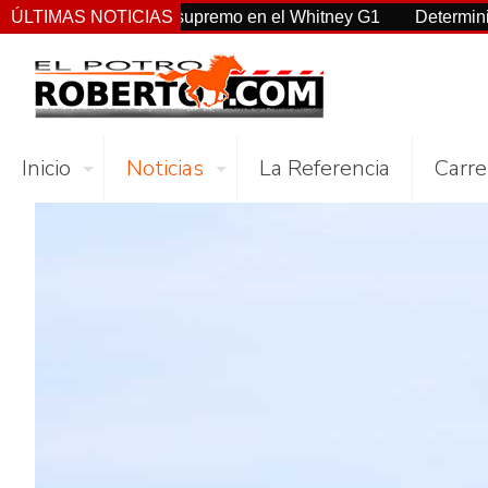
a, Sovereignty supremo en el Whitney G1
ÚLTIMAS NOTICIAS
Deterministic: hér
Inicio
Noticias
La Referencia
Carre