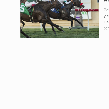
Por
y a
Hey
co