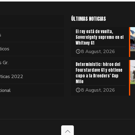
ÚLTIMAS NOTICIAS
El rey está de vuelta,
s
Sovereignty supremo en el
Whitney G1
ticos
8 August, 2026
s Gr.
Deterministic: héroe del
Fourstardave G1 y obtiene
cupo a la Breeders’ Cup
sticas 2022
Mile
8 August, 2026
cional