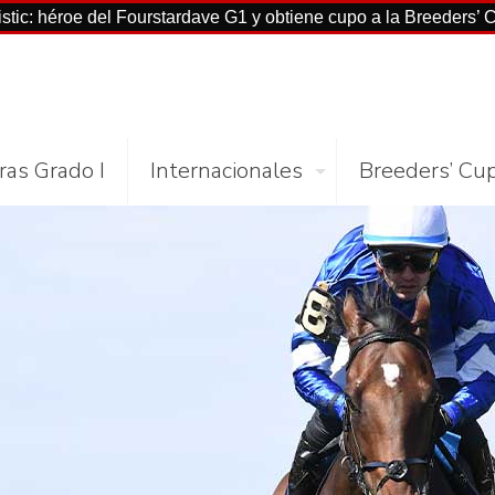
oe del Fourstardave G1 y obtiene cupo a la Breeders’ Cup Mile
ras Grado I
Internacionales
Breeders’ Cu