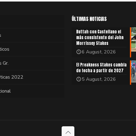
ÚLTIMAS NOTICIAS
Buttah con Castellano el
s
más consistente del John
Morrissey Stakes
ticos
6 August, 2026
s Gr.
El Preakness Stakes cambia
de fecha a partir de 2027
sticas 2022
5 August, 2026
cional