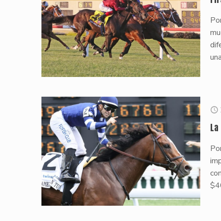
Por
muc
di
una
La
Por
imp
co
$4