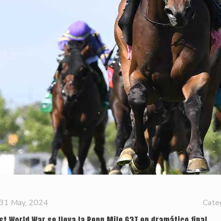
31 May, 2024
Cate
rst World War se lleva la Penn Mile G3T en dramático final