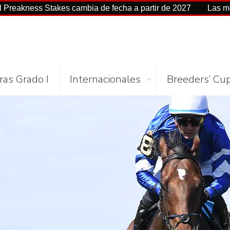
s Stakes cambia de fecha a partir de 2027
Las mejores cifr
ras Grado I
Internacionales
Breeders’ Cu