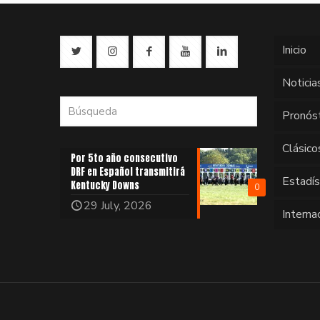
Inicio
Noticia
Pronós
Clásico
Por 5to año consecutivo
DRF en Español transmitirá
Estadí
Kentucky Downs
0
29 July, 2026
Interna