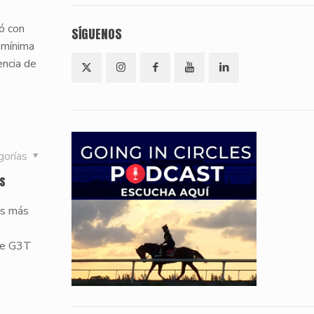
ló con
SÍGUENOS
ó mínima
encia de
gorías
os
as más
ile G3T