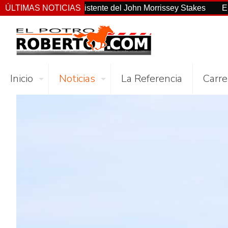
 el más consistente del John Morrissey Stakes
ÚLTIMAS NOTICIAS
El Preaknes
Inicio
Noticias
La Referencia
Carre