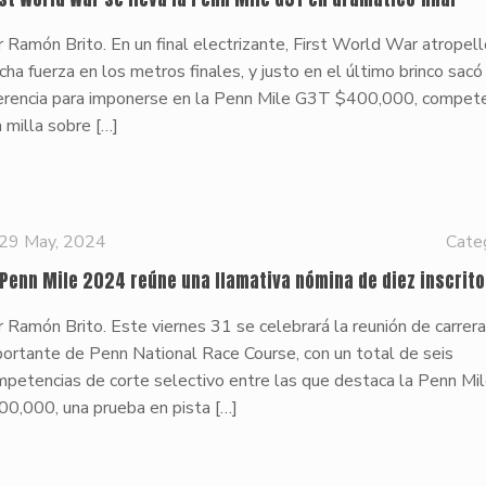
 Ramón Brito. En un final electrizante, First World War atropel
ha fuerza en los metros finales, y justo en el último brinco sac
ferencia para imponerse en la Penn Mile G3T $400,000, compet
 milla sobre
[…]
29 May, 2024
Cate
 Penn Mile 2024 reúne una llamativa nómina de diez inscrit
 Ramón Brito. Este viernes 31 se celebrará la reunión de carrer
ortante de Penn National Race Course, con un total de seis
mpetencias de corte selectivo entre las que destaca la Penn M
00,000, una prueba en pista
[…]