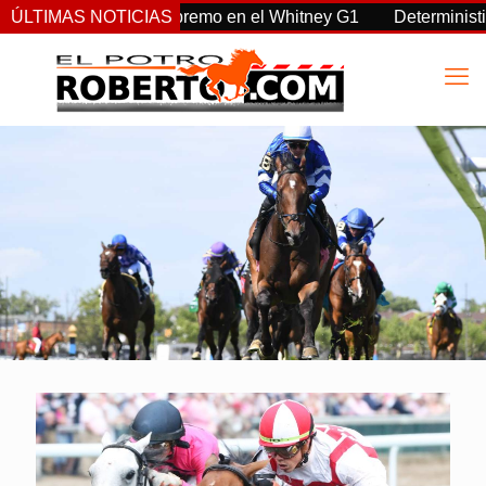
, Sovereignty supremo en el Whitney G1
ÚLTIMAS NOTICIAS
Deterministic: héro