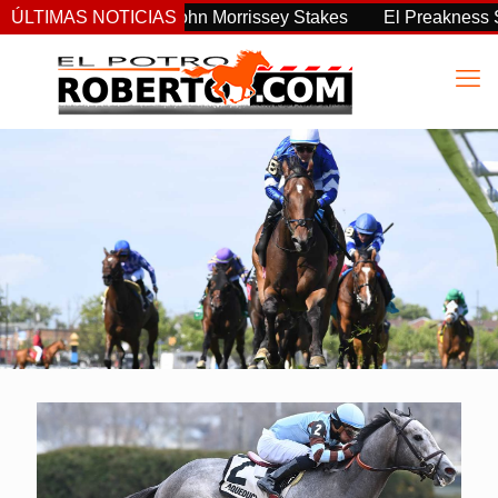
tente del John Morrissey Stakes
ÚLTIMAS NOTICIAS
El Preakness Stakes cambia