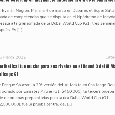
r Evanán Negrón. Mañana 4 de marzo en Dubai es el Super Satur
rnada de competencias que se disputa en el hipódromo de Meyd
esala a la gran jornada de la Dubai World Cup (G1) tres semana
spués. Es
[…]
5 March, 2022
Cate
pothetical fue mucho para sus rivales en el Round 3 del Al 
allenge G1
r Enrique Salazar La 29ª versión del Al Maktoum Challenge Roun
rocinado por Emirates Airline (G1, $450,000), la tercera prueba
ie de pruebas preparatorias para la rica Dubai World Cup (G1,
,000,000), fue la prueba central del
[…]