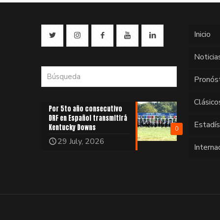
Inicio
Noticia
Pronós
Clásico
Por 5to año consecutivo
DRF en Español transmitirá
Estadí
Kentucky Downs
0
29 July, 2026
Interna