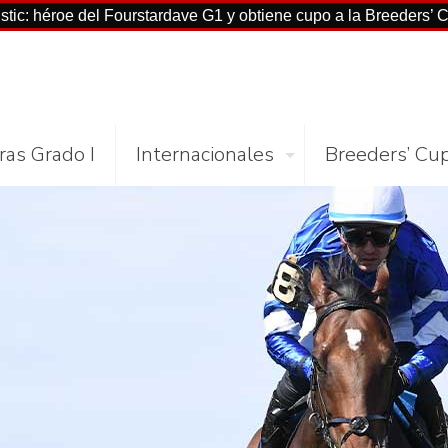
e del Fourstardave G1 y obtiene cupo a la Breeders’ Cup Mile
ras Grado I
Internacionales
Breeders’ Cu