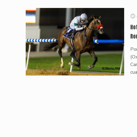
Ho
Ro
Por
(O
Car
cu