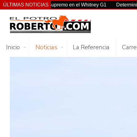
, Sovereignty supremo en el Whitney G1
ÚLTIMAS NOTICIAS
Deterministic: héro
Inicio
Noticias
La Referencia
Carre