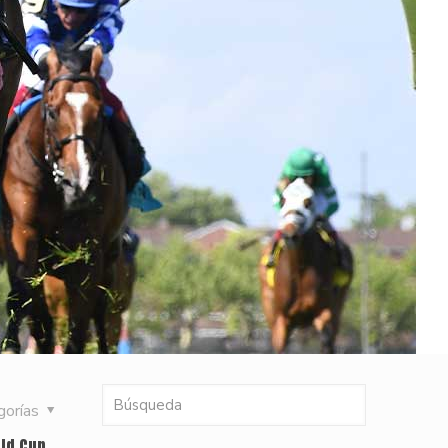
gorías
rld Cup