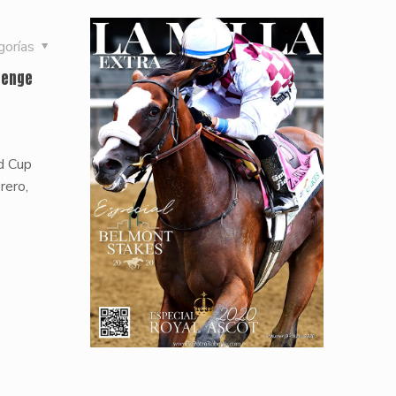
gorías
lenge
e
d Cup
rero,