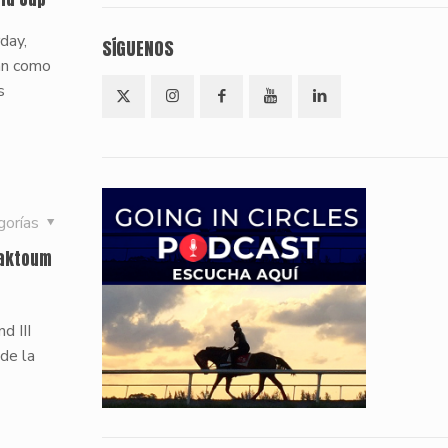
day,
SÍGUENOS
an como
s
gorías
Maktoum
d III
 de la