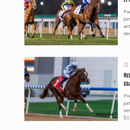
Po
jo
ant
de
Hy
Ch
Po
pat
ser
$12