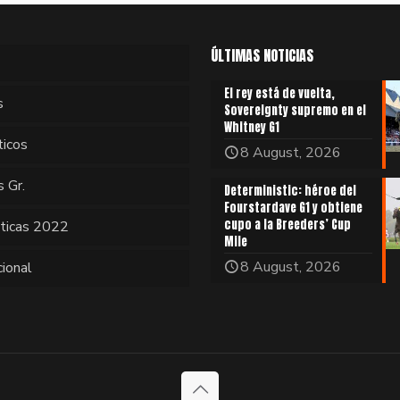
ÚLTIMAS NOTICIAS
El rey está de vuelta,
s
Sovereignty supremo en el
Whitney G1
ticos
8 August, 2026
s Gr.
Deterministic: héroe del
Fourstardave G1 y obtiene
cupo a la Breeders’ Cup
sticas 2022
Mile
8 August, 2026
cional