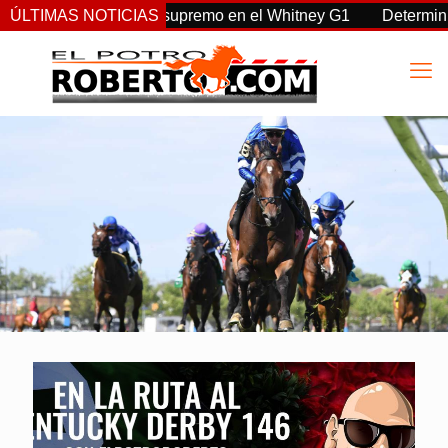
de vuelta, Sovereignty supremo en el Whitney G1
ÚLTIMAS NOTICIAS
Determinist