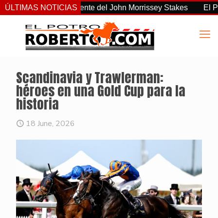
o el más consistente del John Morrissey Stakes
ÚLTIMAS NOTICIAS
El Preaknes
Scandinavia y Trawlerman:
héroes en una Gold Cup para la
historia
18 June, 2026