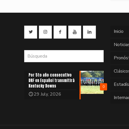
Inicio
Noticia
Pronós
Clásico
Por 5to año consecutivo
DRF en Español transmitirá
Estadí
Kentucky Downs
0
29 July, 2026
Interna