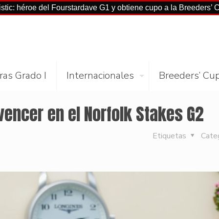
e del Fourstardave G1 y obtiene cupo a la Breeders’ Cup Mile
ras Grado I
Internacionales
Breeders’ Cu
vencer en el Norfolk Stakes G2
Etiquetas
Cate