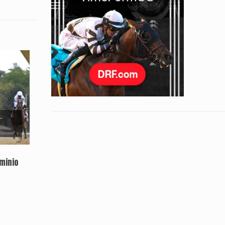
-
ominio