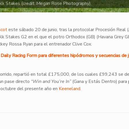
olk Stakes (credit: Megan Rose Photography)
cot
este sábado 20 de junio, tras la protocolar Procesión Real (
folk Stakes G2 en el que el potro Orthodox (GB) (Havana Grey GB
jockey Rossa Ryan para el entrenador Clive Cox.
de Daily Racing Form para diferentes hipódromos y secuencias de 
orrido, repartió en total £175,000, de los cuales £99,243 se d
 un pase directo
“Win and You’re In”
(Gana y Estás Dentro) para p
e octubre del presente año en
Keeneland.