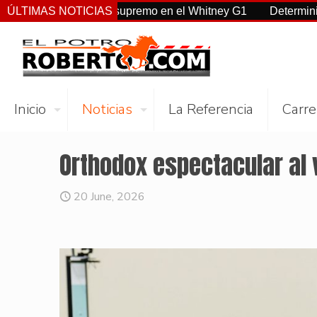
a, Sovereignty supremo en el Whitney G1
ÚLTIMAS NOTICIAS
Deterministic: héro
Inicio
Noticias
La Referencia
Carre
Orthodox espectacular al 
20 June, 2026