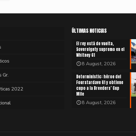
ÚLTIMAS NOTICIAS
El rey está de vuelta,
s
Sovereignty supremo en el
Whitney G1
ticos
8 August, 2026
s Gr.
Deterministic: héroe del
Fourstardave G1 y obtiene
cupo a la Breeders’ Cup
sticas 2022
Mile
8 August, 2026
cional