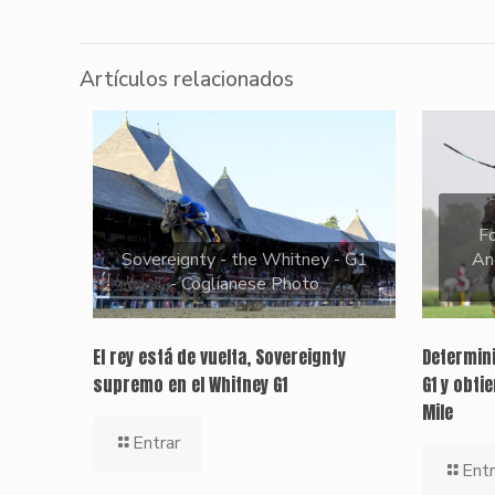
Artículos relacionados
Fo
Sovereignty - the Whitney - G1
An
- Coglianese Photo
El rey está de vuelta, Sovereignty
Determini
supremo en el Whitney G1
G1 y obti
Mile
Entrar
Entr