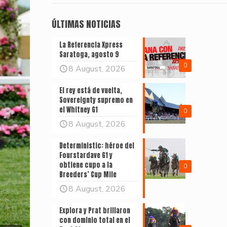
ÚLTIMAS NOTICIAS
La Referencia Xpress
Saratoga, agosto 9
0
8 August, 2026
El rey está de vuelta,
Sovereignty supremo en
el Whitney G1
0
8 August, 2026
Deterministic: héroe del
Fourstardave G1 y
obtiene cupo a la
0
Breeders’ Cup Mile
8 August, 2026
Explora y Prat brillaron
con dominio total en el