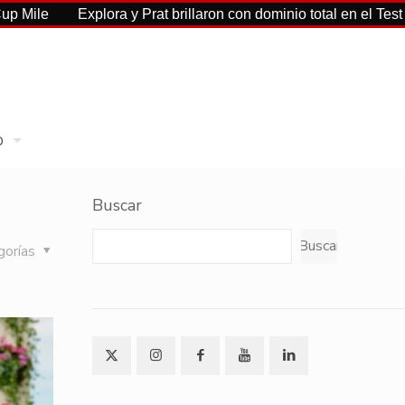
Explora y Prat brillaron con dominio total en el Test G1
El
p
Buscar
Buscar
gorías