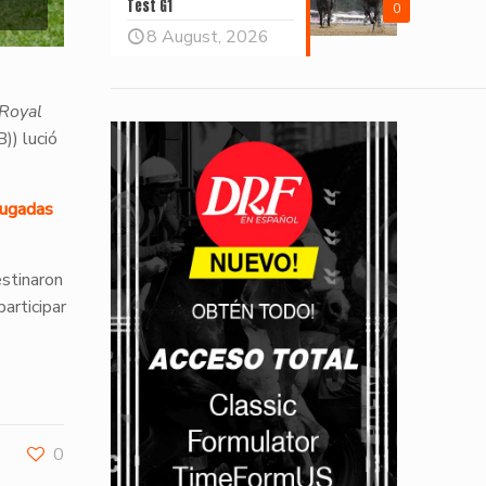
Test G1
0
8 August, 2026
Royal
)) lució
jugadas
estinaron
articipar
0