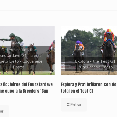
Deterministic - the
urstardave G1 - credit
gelo Lieto - Coglianese
Explora - the Test G1 
Photo
Coglianese Photo
stic: héroe del Fourstardave
Explora y Prat brillaron con d
ene cupo a la Breeders’ Cup
total en el Test G1
Entrar
ar