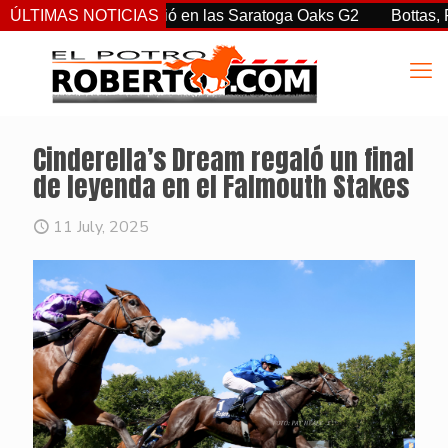
rtiz Jr. sorprendió en las Saratoga Oaks G2
ÚLTIMAS NOTICIAS
Bottas, Franco
Cinderella’s Dream regaló un final
de leyenda en el Falmouth Stakes
11 July, 2025