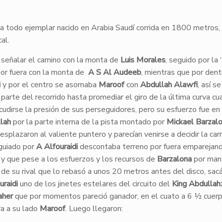
 todo ejemplar nacido en Arabia Saudí corrida en 1800 metros,
al.
 señalar el camino con la monta de
Luis Morales
, seguido por la
or fuera con la monta de
A S Al Audeeb
, mientras que por dent
i
y por el centro se asomaba
Maroof
con
Abdullah Alawfi
, así se
parte del recorrido hasta promediar el giro de la última curva cu
udirse la presión de sus perseguidores, pero su esfuerzo fue en 
lah
por la parte interna de la pista montado por
Mickael Barzal
esplazaron al valiente puntero y parecían venirse a decidir la carr
guiado por
A Alfouraidi
descontaba terreno por fuera emparejand
y que pese a los esfuerzos y los recursos de
Barzalona
por man
e de su rival que lo rebasó a unos 20 metros antes del disco, sa
uraidi
uno de los jinetes estelares del circuito del
King Abdullah
aher
que por momentos pareció ganador, en el cuato a 6 ½ cuerp
ra a su lado
Maroof
. Luego llegaron: