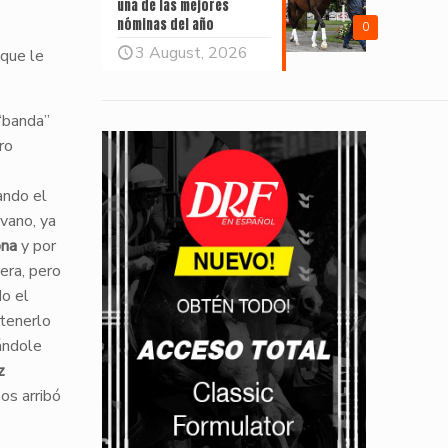
una de las mejores
nóminas del año
0
3 August, 2026
 que le
 “banda”
ro
ando el
vano, ya
ona
y por
era, pero
o el
tenerlo
cándole
z
os arribó