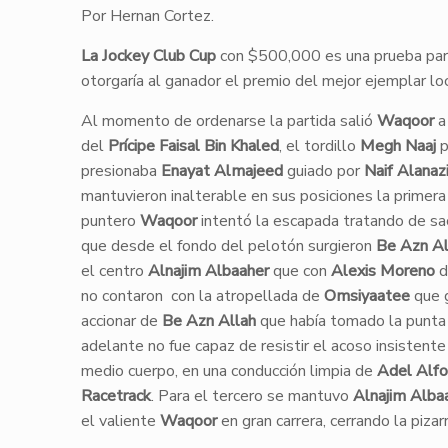
Por Hernan Cortez.
La Jockey Club Cup
con $500,000 es una prueba para
otorgaría al ganador el premio del mejor ejemplar loc
Al momento de ordenarse la partida salió
Waqoor
a
del
Prícipe Faisal Bin Khaled
, el tordillo
Megh Naaj
p
presionaba
Enayat Almajeed
guiado por
Naif Alanaz
mantuvieron inalterable en sus posiciones la primera 
puntero
Waqoor
intentó la escapada tratando de sac
que desde el fondo del pelotón surgieron
Be Azn Al
el centro
Alnajim Albaaher
que con
Alexis Moreno
d
no contaron con la atropellada de
Omsiyaatee
que 
accionar de
Be Azn Allah
que había tomado la punta 
adelante no fue capaz de resistir el acoso insistent
medio cuerpo, en una conducción limpia de
Adel Alfo
Racetrack
. Para el tercero se mantuvo
Alnajim Alba
el valiente
Waqoor
en gran carrera, cerrando la pizar