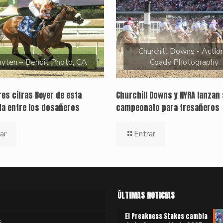
Churchill Downs - Action
yten – Benoit Photo, CA
Coady Photography
es cifras Beyer de esta
Churchill Downs y NYRA lanzan 
a entre los dosañeros
campeonato para tresañeros
ar
Entrar
ÚLTIMAS NOTICIAS
El Preakness Stakes cambia
s