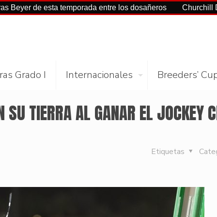
de esta temporada entre los dosañeros
Churchill Downs y N
ras Grado I
Internacionales
Breeders’ Cu
N SU TIERRA AL GANAR EL JOCKEY 
Etiquetas
Cate