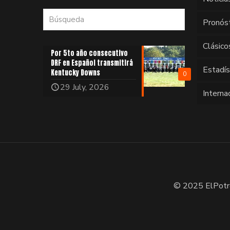
Pronós
Clásico
Por 5to año consecutivo
DRF en Español transmitirá
Estadí
Kentucky Downs
0
29 July, 2026
Interna
© 2025 ElPotr