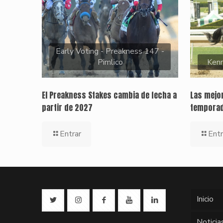
Early Voting - Preakness 147 -
Pimlico
Kenn
El Preakness Stakes cambia de fecha a
Las mejor
partir de 2027
temporad
Entrar
Entr
Inicio
Noticia