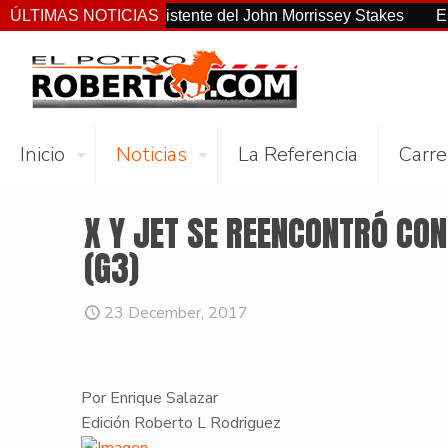
no el más consistente del John Morrissey Stakes
ÚLTIMAS NOTICIAS
El Preakne
Inicio
Noticias
La Referencia
Carre
X Y JET SE REENCONTRÓ CON
(G3)
23 December, 2017
Por Enrique Salazar
​Edición Roberto L Rodriguez