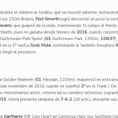
iéndole el máximo al tordillo, que se mostró valiente, rechazand
n los 150m finales,
First Growth
logró descontar un poco la vent
avarro
, que guapeó de lo lindo, manteniendo ½ cuerpo al frente 
 triunfo, pues no ganaba desde febrero de
2016
, cuando concret
l Gulfstream Park Sprint (
G3
, Gulfstream Park, 1300m,
1:08.97
)
 en la 3ª casilla
Sonic Mule
, controlando al también tresañero
K
e llegó al pescuezo.
i Golden Shaheen (
G1
, Meydan, 1200m), reapareció en esta pr
esde noviembre de 2016 cuando se clasificó
3º
en el Frank J. De 
o mencionamos antes, retoma así su sendero victorioso, logrando
015
. Ahora presenta campaña de
7-6-2
(18 acts.), elevando sus
nse
Kantharos
(08, Lion Heart en Contessa Halo, por Southern Hal