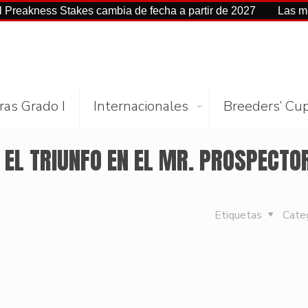
ss Stakes cambia de fecha a partir de 2027
Las mejores cif
ras Grado I
Internacionales
Breeders’ Cu
 EL TRIUNFO EN EL MR. PROSPECTOR
Etiquetas
Cate