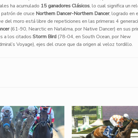
cuales ha acumulado
15 ganadores Clásicos
, lo cual significa un r
 patrón de cruce
Northern Dancer-Northern Dancer
, logrado en 
ee
del moro está libre de repeticiones en las primeras 4 generac
ncer
(61-90, Nearctic en Natalma, por Native Dancer) en sus pr
s a los citados
Storm Bird
(78-04, en South Ocean, por New
ral’s Voyage), ejes del cruce que da origen al veloz tordillo.