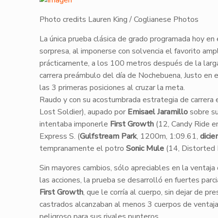
Photo credits Lauren King / Coglianese Photos
La única prueba clásica de grado programada hoy en
sorpresa, al imponerse con solvencia el favorito ampl
prácticamente, a los 100 metros después de la larg
carrera preámbulo del día de Nochebuena, Justo en
las 3 primeras posiciones al cruzar la meta.
​Raudo y con su acostumbrada estrategia de carrera 
Lost Soldier), aupado por
Emisael Jaramillo
sobre su
intentaba imponerle
First Growth
(12, Candy Ride en
Express S. (
Gulfstream Park
, 1200m, 1:09.61,
dici
tempranamente el potro
Sonic Mule
(14, Distorted 
Sin mayores cambios, sólo apreciables en la ventaj
las acciones, la prueba se desarrolló en fuertes parc
First Growth
, que le corría al cuerpo, sin dejar de p
castrados alcanzaban al menos 3 cuerpos de ventaj
peligroso para sus rivales punteros.