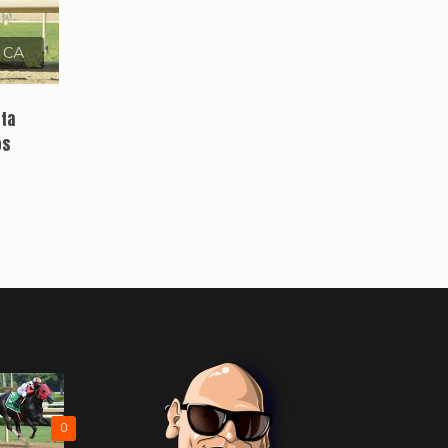
, CA
sta
os
0