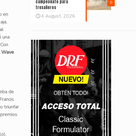
campeonato para
0
tresañeros
o en
4 August, 2026
aja,
al
ó una
. Con
 Wave
ueba de
Francis
 triunfar
 premios
o),