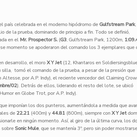
 el país celebrada en el moderno hipódromo de
Gulfstream Park
io de la prueba, dominando de principio a fin. Todo se definió,
ada en el
Mr. Prospector S.
(
G3
, Gulfstream Park, 1200m,
1:09.
 ese momento se apoderaron del comando los 3 ejemplares que 
en desarrollo, el moro
X Y Jet
(12, Khantaros en Soldiersingsblue
 silla, tomó el comando de la prueba, a pesar de la presión que
 Altesse, por A.P. Indy), el reciente vencedor del Claiming Crow
embre/02
). Detrás de ellos, liderando el resto del lote, se ubicó
Humor en Globe Trot, por A.P. Indy).
a que imponían los dos punteros, aumentándola a medida que av
iales de
22.21
(400m) y
44.81
(800m), siempre con
X Y Jet
domi
resionarle en ningún momento. Así, al giro de la última curva, los d
a sobre
Sonic Mule
, que se mantenía 3º, pero sin poder mostrars