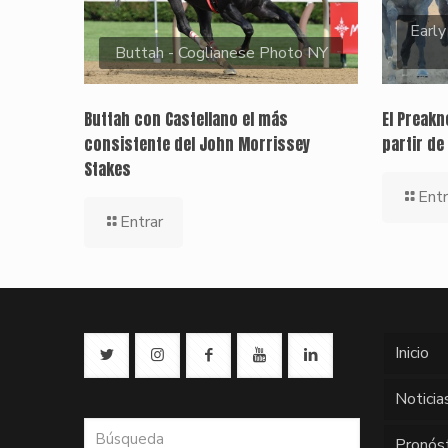
Early
Buttah - Coglianese Photo NY
Buttah con Castellano el más
El Preak
consistente del John Morrissey
partir de
Stakes
Entr
Entrar
Inicio
Noticia
Pronós