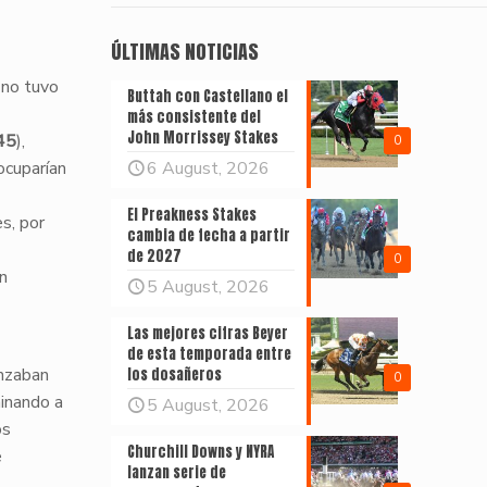
ÚLTIMAS NOTICIAS
, no tuvo
Buttah con Castellano el
más consistente del
John Morrissey Stakes
45
),
0
ocuparían
6 August, 2026
El Preakness Stakes
s, por
cambia de fecha a partir
de 2027
0
n
5 August, 2026
Las mejores cifras Beyer
de esta temporada entre
anzaban
los dosañeros
0
nando a
5 August, 2026
os
Churchill Downs y NYRA
e
lanzan serie de