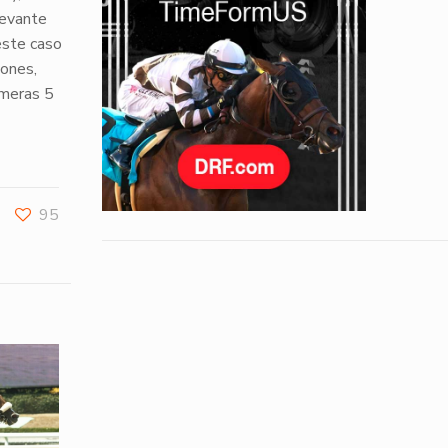
elevante
este caso
iones,
imeras 5
95