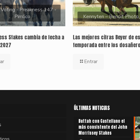
 Voting - Preakness 147 -
Pimlico
Kennyten – Benoit Photo
ness Stakes cambia de fecha a
Las mejores cifras Beyer de e
 2027
temporada entre los dosañer
ar
Entrar
ÚLTIMAS NOTICIAS
Buttah con Castellano el
s
más consistente del John
Morrissey Stakes
ticos