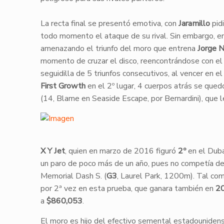
La recta final se presentó emotiva, con
Jaramillo
pid
todo momento el ataque de su rival. Sin embargo, e
amenazando el triunfo del moro que entrena
Jorge N
momento de cruzar el disco, reencontrándose con el
seguidilla de 5 triunfos consecutivos, al vencer en e
First Growth
en el 2º lugar, 4 cuerpos atrás se quedó
(14, Blame en Seaside Escape, por Bernardini), que l
X Y Jet
, quien en marzo de 2016 figuró
2º
en el Duba
un paro de poco más de un año, pues no competía d
Memorial Dash S. (
G3
, Laurel Park, 1200m). Tal com
por 2ª vez en esta prueba, que ganara también en
2
a
$860,053
.
El moro es hijo del efectivo semental estadounide