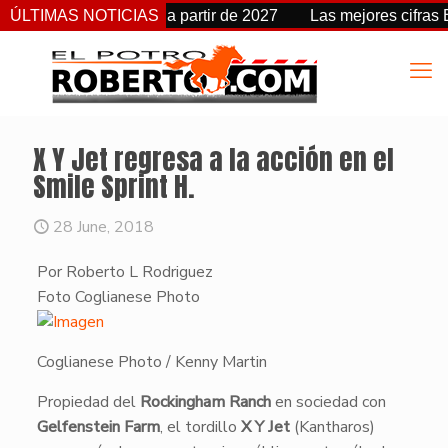
ambia de fecha a partir de 2027
ÚLTIMAS NOTICIAS
Las mejores cifras Beyer 
X Y Jet regresa a la acción en el
Smile Sprint H.
28 June, 2018
Por Roberto L Rodriguez
Foto Coglianese Photo
Coglianese Photo / Kenny Martin
​Propiedad del
Rockingham Ranch
en sociedad con
Gelfenstein Farm
, el tordillo
X Y Jet
(Kantharos)