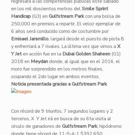
regresará a las competencias públicas este sábado
en los mil doscientos metros del
Smile Sprint
Handicap
(G3) en
Gulfstream Park
con una bolsa de
250,000 en premios a repartir. El veloz ejemplar de
6 años será conducido como de costumbre por
Emisael Jaramillo
, largará desde el puesto de pista 8
y enfrentará a 7 rivales. La última vez que vimos a
X
Y Jet
en acción fue en la
Dubai Golden Shaheen
(G1)
2018 en
Meydan
donde, al igual que en el 2016, el
moro fue sorprendido en los metros finales,
ocupando el 2do lugar en ambos eventos.
Noticia presentada gracias a Gulfstream Park
​Con récord de 9 triunfos, 7 segundos lugares y 2
terceros, X Y Jet irá en busca de su 6ta visita al
circulo de ganadores de
Gulfstream Park
, hipódromo
donde tiene récord de 11-5-4-1 $392,650.