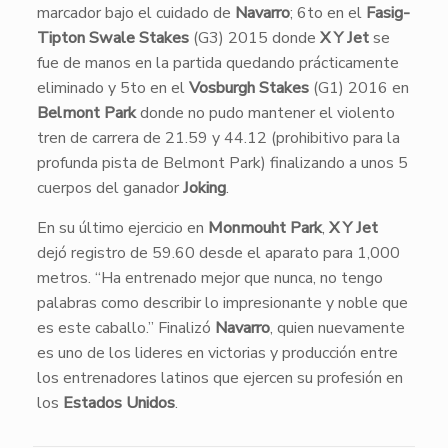
marcador bajo el cuidado de
Navarro
; 6to en el
Fasig-
Tipton Swale Stakes
(G3) 2015 donde
X Y Jet
se
fue de manos en la partida quedando prácticamente
eliminado y 5to en el
Vosburgh Stakes
(G1) 2016 en
Belmont Park
donde no pudo mantener el violento
tren de carrera de 21.59 y 44.12 (prohibitivo para la
profunda pista de Belmont Park) finalizando a unos 5
cuerpos del ganador
Joking
.
En su último ejercicio en
Monmouht Park
,
X Y Jet
dejó registro de 59.60 desde el aparato para 1,000
metros. “Ha entrenado mejor que nunca, no tengo
palabras como describir lo impresionante y noble que
es este caballo.” Finalizó
Navarro
, quien nuevamente
es uno de los lideres en victorias y producción entre
los entrenadores latinos que ejercen su profesión en
los
Estados Unidos
.