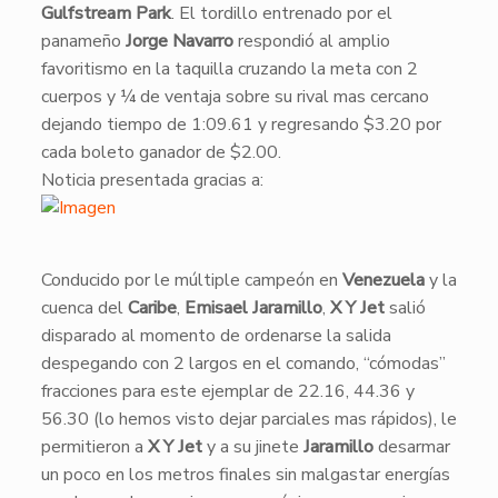
Gulfstream Park
. El tordillo entrenado por el
panameño
Jorge Navarro
respondió al amplio
favoritismo en la taquilla cruzando la meta con 2
cuerpos y ¼ de ventaja sobre su rival mas cercano
dejando tiempo de 1:09.61 y regresando $3.20 por
cada boleto ganador de $2.00.
Noticia presentada gracias a:
Conducido por le múltiple campeón en
Venezuela
y la
cuenca del
Caribe
,
Emisael Jaramillo
,
X Y Jet
salió
disparado al momento de ordenarse la salida
despegando con 2 largos en el comando, “cómodas”
fracciones para este ejemplar de 22.16, 44.36 y
56.30 (lo hemos visto dejar parciales mas rápidos), le
permitieron a
X Y Jet
y a su jinete
Jaramillo
desarmar
un poco en los metros finales sin malgastar energías