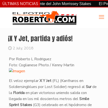
 el más consistente del John Morrissey Stakes
ÚLTIMAS NOTICIAS
El Preaknes
¡X Y Jet, partida y adiós!
2 July, 2018
Por Roberto L Rodriguez
​Foto: Coglianese Photo / Kenny Martin
​El veloz ejemplar
X Y Jet
(FL) (Kantharos en
Soldiersingblues por Lost Soldier) regresó al
Sur
de
la
Florida
en plan victorioso uniendo salida con
llegada en los mil doscientos metros del
Smile
Sprint Stakes
(G3) celebrado en el hipódromo de