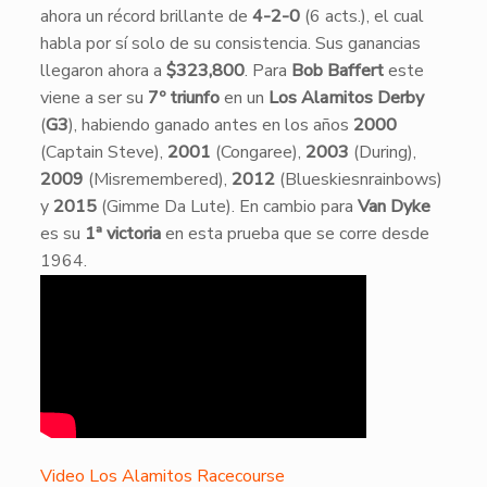
ahora un récord brillante de
4-2-0
(6 acts.), el cual
habla por sí solo de su consistencia. Sus ganancias
llegaron ahora a
$323,800
. Para
Bob Baffert
este
viene a ser su
7º triunfo
en un
Los Alamitos Derby
(
G3
), habiendo ganado antes en los años
2000
(Captain Steve),
2001
(Congaree),
2003
(During),
2009
(Misremembered),
2012
(Blueskiesnrainbows)
y
2015
(Gimme Da Lute). En cambio para
Van Dyke
es su
1ª victoria
en esta prueba que se corre desde
1964.
Video Los Alamitos Racecourse