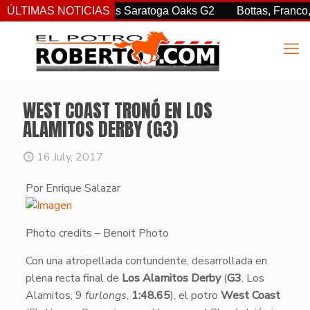
r. sorprendió en las Saratoga Oaks G2
ÚLTIMAS NOTICIAS
Bottas, Franco, y C
WEST COAST TRONÓ EN LOS
ALAMITOS DERBY (G3)
16 July, 2017
Por Enrique Salazar
Photo credits – Benoit Photo
​Con una atropellada contundente, desarrollada en
plena recta final de
Los Alamitos Derby
(
G3
, Los
Alamitos, 9
furlongs
,
1:48.65
), el potro
West Coast