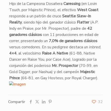
​Hijo de la Campeona Dosañera
Caressing
(en Lovin
Touch, por Majestic Prince), el efectivo
West Coast
responde a un patrón de cruce
Seattle Slew-In
Reality
, siendo hijo del ganador clásico
Flatter
(A.P.
Indy en Praise, por Mr. Prospector), padre de
42
ganadores clásicos
con 11 producciones en edad de
correr, presentando un
7,0% de ganadores clásicos
versus corredores. En su
pedigree
destaca un
inbred
,
4×4
, al velocísimo
Raise A Native
(61-88, Native
Dancer en Raise You, por Case Ace), logrado por la
conjunción del poderoso
Mr. Prospector
(70-99, en
Gold Digger, por Nashua) y del campeón
Majestic
Prince
(66-81, en Gay Hostess, por Royal Charger).
Compartir
32