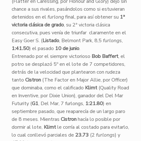
(Flatter en Caressing, por Honour and Glory) dejó sin
chance a sus rivales, pasándolos como si estuvieran
detenidos en el
furlong
final, para así obtener su
1ª
victoria clásica de grado
, su 2ª victoria clásica
consecutiva, pues venía de triunfar claramente en el
Easy Goer S. (
Listado
, Belmont Park, 8,5
furlongs
,
1:41.50
) el pasado
10 de junio
.
​Entrenado por el siempre victorioso
Bob Baffert
, el
potro se desplazó 5º en el lote de 7 competidores,
detrás de la velocidad que plantearon con rudeza
tanto
Cistron
(The Factor en Major Allie, por Officer)
que dominaba, como el calificado
Klimt
(Quality Road
en Inventive, por Dixie Union), ganador del Del Mar
Futurity (
G1
, Del Mar, 7 furlongs,
1:21.80
) en
septiembre pasado, que reaparecía de un largo paro
de 8 meses. Mientras
Cistron
hacía lo posible por
dormir al lote,
Klimt
le corría al costado para evitarlo,
lo cual conllevó parciales de
23.73
(2
furlongs
) y