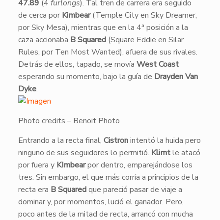
47.89
(4
furlongs
). Tal tren de carrera era seguido
de cerca por
Kimbear
(Temple City en Sky Dreamer,
por Sky Mesa), mientras que en la 4ª posición a la
caza accionaba
B Squared
(Square Eddie en Silar
Rules, por Ten Most Wanted), afuera de sus rivales.
Detrás de ellos, tapado, se movía
West Coast
esperando su momento, bajo la guía de
Drayden Van
Dyke
.
Photo credits – Benoit Photo
​Entrando a la recta final,
Cistron
intentó la huida pero
ninguno de sus seguidores lo permitió.
Klimt
le atacó
por fuera y
KImbear
por dentro, emparejándose los
tres. Sin embargo, el que más corría a principios de la
recta era
B Squared
que pareció pasar de viaje a
dominar y, por momentos, lució el ganador. Pero,
poco antes de la mitad de recta, arrancó con mucha