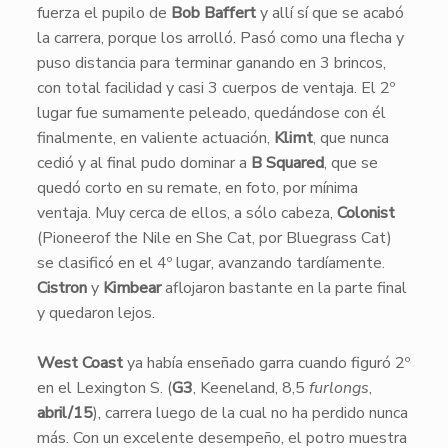
fuerza el pupilo de
Bob Baffert
y allí sí que se acabó
la carrera, porque los arrolló. Pasó como una flecha y
puso distancia para terminar ganando en 3 brincos,
con total facilidad y casi 3 cuerpos de ventaja. El 2º
lugar fue sumamente peleado, quedándose con él
finalmente, en valiente actuación,
Klimt
, que nunca
cedió y al final pudo dominar a
B Squared
, que se
quedó corto en su remate, en foto, por mínima
ventaja. Muy cerca de ellos, a sólo cabeza,
Colonist
(Pioneerof the Nile en She Cat, por Bluegrass Cat)
se clasificó en el 4º lugar, avanzando tardíamente.
Cistron
y
Kimbear
aflojaron bastante en la parte final
y quedaron lejos.
West Coast
ya había enseñado garra cuando figuró 2º
en el Lexington S. (
G3
, Keeneland, 8,5
furlongs
,
abril/15
), carrera luego de la cual no ha perdido nunca
más. Con un excelente desempeño, el potro muestra