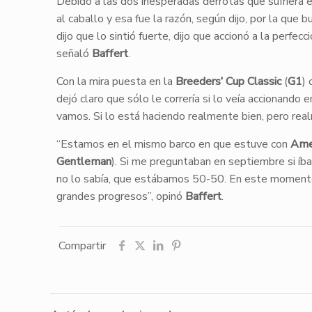
Debido a las dos inesperadas derrotas que sufriera el
al caballo y esa fue la razón, según dijo, por la que 
dijo que lo sintió fuerte, dijo que accionó a la perfec
señaló
Baffert
.
Con la mira puesta en la
Breeders’ Cup Classic
(
G1
)
dejó claro que sólo le correría si lo veía accionando
vamos. Si lo está haciendo realmente bien, pero rea
“Estamos en el mismo barco en que estuve con
Ame
Gentleman
). Si me preguntaban en septiembre si íba
no lo sabía, que estábamos 50-50. En este moment
grandes progresos”, opinó
Baffert
.
Compartir