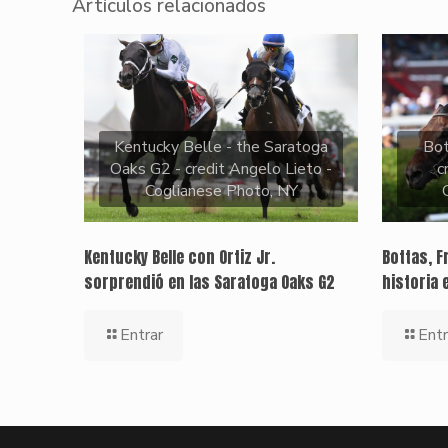
Artículos relacionados
Kentucky Belle - the Saratoga
Bo
Oaks G2 - credit Angelo Lieto -
c
Coglianese Photo, NY
Kentucky Belle con Ortiz Jr.
Bottas, F
sorprendió en las Saratoga Oaks G2
historia 
Entrar
Entr