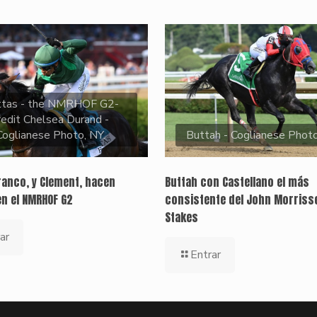
ttas - the NMRHOF G2-
redit Chelsea Durand -
Coglianese Photo, NY.
Buttah - Coglianese Phot
ranco, y Clement, hacen
Buttah con Castellano el más
en el NMRHOF G2
consistente del John Morriss
Stakes
ar
Entrar