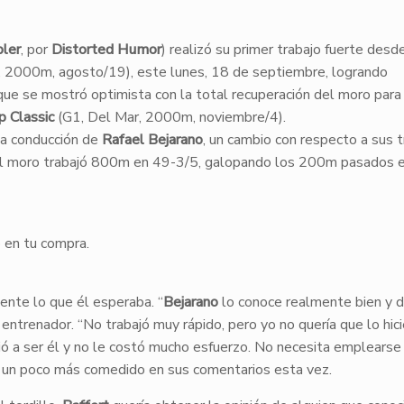
ler
, por
Distorted Humor
) realizó su primer trabajo fuerte desd
r, 2000m, agosto/19), este lunes, 18 de septiembre, logrando
que se mostró optimista con la total recuperación del moro para
p Classic
(G1, Del Mar, 2000m, noviembre/4).
la conducción de
Rafael Bejarano
, un cambio con respecto a sus 
el moro trabajó 800m en 49-3/5, galopando los 200m pasados 
 en tu compra.
ente lo que él esperaba. “
Bejarano
lo conoce realmente bien y d
l entrenador. “No trabajó muy rápido, pero yo no quería que lo hici
vió a ser él y no le costó mucho esfuerzo. No necesita emplearse
, un poco más comedido en sus comentarios esta vez.