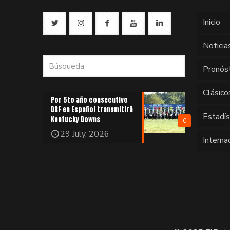
Inicio
Noticia
Pronós
Clásico
Por 5to año consecutivo
DRF en Español transmitirá
Estadí
Kentucky Downs
0
29 July, 2026
Interna