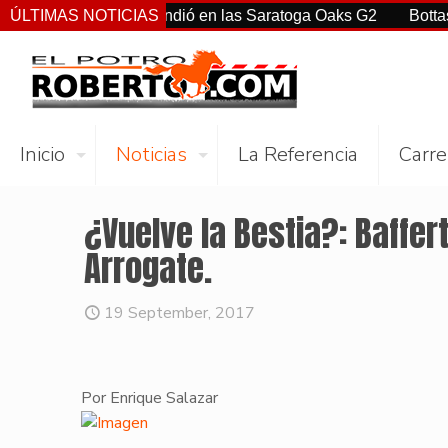
Ortiz Jr. sorprendió en las Saratoga Oaks G2
ÚLTIMAS NOTICIAS
Bottas, Franc
Inicio
Noticias
La Referencia
Carre
¿Vuelve la Bestia?: Baffe
Arrogate.
19 September, 2017
Por Enrique Salazar