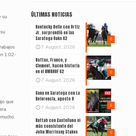
ÚLTIMAS NOTICIAS
e su
Kentucky Belle con Ortiz
 su
Jr. sorprendió en las
Saratoga Oaks G2
0
trabajos
7 August, 2026
en 1:02-
Bottas, Franco, y
Clement, hacen historia
en el NMRHOF G2
0
7 August, 2026
Gana en Saratoga con La
Referencia, agosto 8
ijo que
0
7 August, 2026
era.
 mucho.
Buttah con Castellano el
más consistente del
John Morrissey Stakes
0