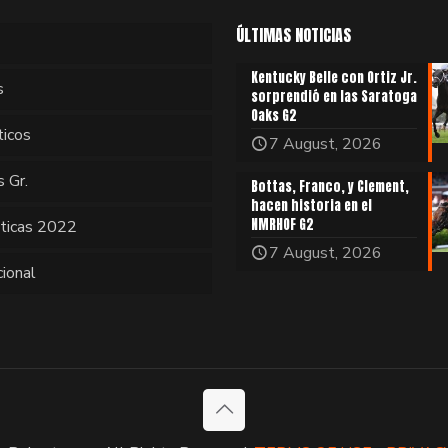
ÚLTIMAS NOTICIAS
Kentucky Belle con Ortiz Jr.
s
sorprendió en las Saratoga
Oaks G2
ticos
7 August, 2026
s Gr.
Bottas, Franco, y Clement,
hacen historia en el
NMRHOF G2
sticas 2022
7 August, 2026
cional