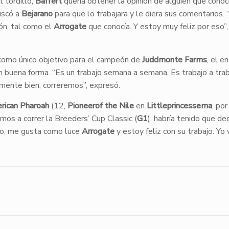
 tordillo,
Baffert
quería obtener la opinión de alguien que conoc
buscó a
Bejarano
para que lo trabajara y le diera sus comentarios.
ción, tal como el
Arrogate
que conocía. Y estoy muy feliz por eso”,
 como único objetivo para el campeón de
Juddmonte Farms
, el e
 en buena forma. “Es un trabajo semana a semana. Es trabajo a tra
lmente bien, correremos”, expresó.
rican Pharoah
(12,
Pioneerof the Nile
en
Littleprincessema
, po
mos a correr la Breeders’ Cup Classic (
G1
), habría tenido que de
o, me gusta como luce
Arrogate
y estoy feliz con su trabajo. Yo