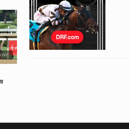
o NY
ey