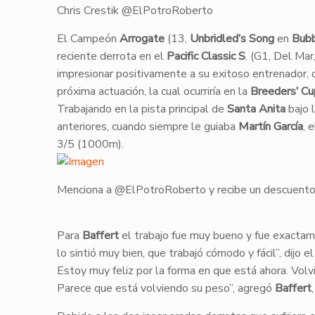
Chris Crestik @ElPotroRoberto
​El Campeón
Arrogate
(13,
Unbridled’s Song
en
Bubb
reciente derrota en el
Pacific Classic S
. (G1, Del Ma
impresionar positivamente a su exitoso entrenador, 
próxima actuación, la cual ocurriría en la
Breeders’ Cu
​Trabajando en la pista principal de
Santa Anita
bajo 
anteriores, cuando siempre le guiaba
Martín García
, 
3/5 (1000m).
Menciona a @ElPotroRoberto y recibe un descuento
​Para
Baffert
el trabajo fue muy bueno y fue exactam
lo sintió muy bien, que trabajó cómodo y fácil”, dijo e
Estoy muy feliz por la forma en que está ahora. Vol
Parece que está volviendo su peso”, agregó
Baffert