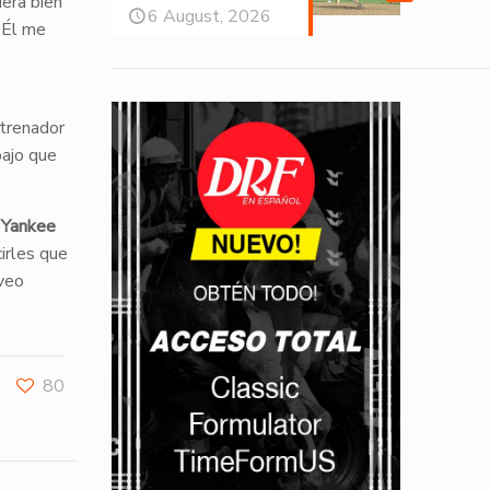
iera bien
6 August, 2026
 “Él me
ntrenador
bajo que
r
Yankee
cirles que
 veo
80