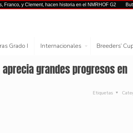
o, y Clement, hacen historia en el NMRHOF G2
Buttah con C
ras Grado I
Internacionales
Breeders’ Cu
rt aprecia grandes progresos en
Etiquetas
Cate