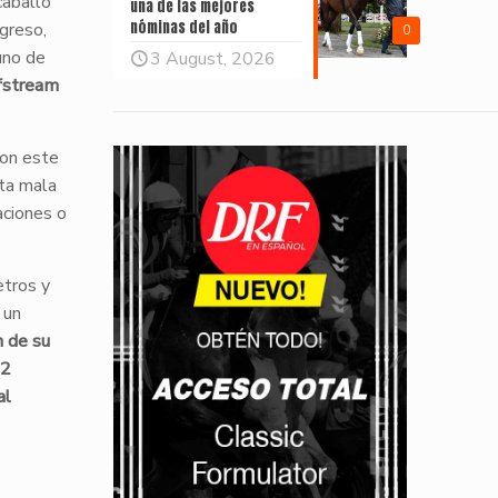
caballo
una de las mejores
nóminas del año
greso,
0
 uno de
3 August, 2026
fstream
con este
nta mala
aciones o
tros y
 un
n de su
 2
al