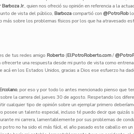
r Barboza Jr
., quien nos ofreció su opinión en referencia a la actua
unto de vista del público,
Barboza
compartió con
@PotroRob
lo
o más sobre los problemas físicos por los que ha atravesado es
es de tus redes amigo
Roberto
(
ElPotroRoberto.com
/
@Potro
a ofrecerte una respuesta desde mi punto de vista como entrena
e acá en los Estados Unidos, gracias a Dios ese esfuerzo ha dad
Ercolano
, por eso y por todo lo antes mencionado pienso que te
 sobre la carrera del jueves 30 de agosto. Respetando los difer
itir cualquier tipo de opinión sobre un ejemplar primero debería
ro posee un talento especial, incluso té puedo decir que quizás 
 durante mi carrera, lamentablemente por sus problemas de cond
 potro no ha sido el más fácil, el año pasado este caballo en un 