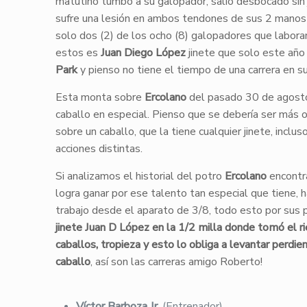
matutino tumbó a su galopador, salió desbocado sin 
sufre una lesión en ambos tendones de sus 2 manos 
solo dos (2) de los ocho (8) galopadores que labora
estos es
Juan Diego López
jinete que solo este año
Park
y pienso no tiene el tiempo de una carrera en 
Esta monta sobre
Ercolano
del pasado 30 de agost
caballo en especial. Pienso que se debería ser más 
sobre un caballo, que la tiene cualquier jinete, inc
acciones distintas.
Si analizamos el historial del potro
Ercolano
encontr
logra ganar por ese talento tan especial que tiene, 
trabajo desde el aparato de 3/8, todo esto por sus
jinete Juan D López en la 1/2 milla donde tomó el ri
caballos, tropieza y esto lo obliga a levantar perdie
caballo
, así son las carreras amigo Roberto!
Víctor Barboza Jr.
(Entrenador)