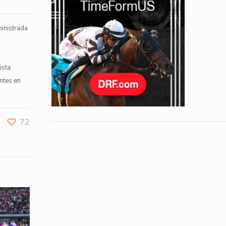
ministrada
ista
ntes en
72