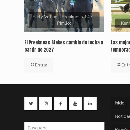
Early Voting - Preakness 147 -
Pimlico
Kenn
El Preakness Stakes cambia de fecha a
Las mejor
partir de 2027
temporad
Entrar
Entr
Inicio
Noticia
Pronós