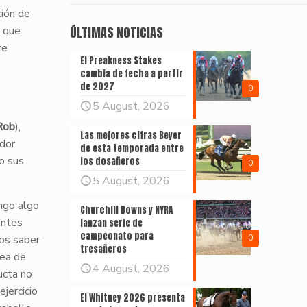
ción de
 que
ÚLTIMAS NOTICIAS
te
El Preakness Stakes
cambia de fecha a partir
de 2027
0
5 August, 2026
Rob
),
Las mejores cifras Beyer
dor.
de esta temporada entre
o sus
los dosañeros
0
5 August, 2026
ngo algo
Churchill Downs y NYRA
entes
lanzan serie de
campeonato para
mos saber
0
tresañeros
sea de
4 August, 2026
ucta no
ejercicio
El Whitney 2026 presenta