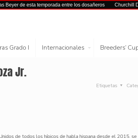
yer de esta temporada entre los dosañeros
Churchill Downs
ras Grado I
Internacionales
Breeders’ Cu
oza Jr.
Etiquetas
Cate
 Unidos de todos los hípicos de habla hispana desde el 2015, se