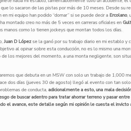
jinete hacía mi establo, lamentablemente tuvo un accidente, el 
que lo sacaron de las pistas por más de 10 meses. Desde su re
n en mi equipo han podido “domar” si se puede decir a
Ercolano
,
 ha montado creo no más de 5 veces en carreras oficiales en
Gul
sus manos como lo tienen jockeys que montan todos los días.
o,
Juan D López
se la ganó por su trabajo diario en mi establo y 
objetivo al opinar sobre esta conducción, no es lo mismo una mo
luso de los mejores del momento, a una monta negligente, son situ
aremos que debuta en un MSW con solo un trabajo de 1,000 me
hace dos días (jueves 30 de agosto) llegó al evento con tan solo
 problemas de conducta,
adicionalmente a esto, una mala decisió
esgo de buscar adentro para tratar ahorrar terreno y pasar entre
ndo el avance, este detalle según mi opinión le cuesta el invicto 