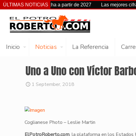
kes cambia de fecha a partir de 2027
ÚLTIMAS NOTICIAS
Las mejores cifras Be
Inicio
Noticias
La Referencia
Carre
Uno a Uno con Víctor Barb
1 September, 2018
Coglianese Photo – Leslie Martin
ElPotroRoberto.com
, la plataforma en los Estados