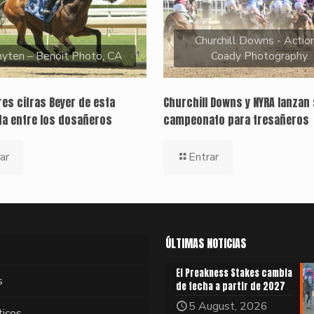
Churchill Downs - Action
yten – Benoit Photo, CA
Coady Photography
es cifras Beyer de esta
Churchill Downs y NYRA lanzan 
a entre los dosañeros
campeonato para tresañeros
ar
Entrar
ÚLTIMAS NOTICIAS
El Preakness Stakes cambia
s
de fecha a partir de 2027
5 August, 2026
ticos