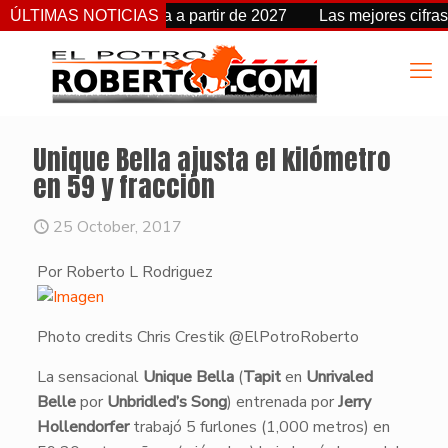
cambia de fecha a partir de 2027
ÚLTIMAS NOTICIAS
Las mejores cifras Beyer
Unique Bella ajusta el kilómetro
en 59 y fracción
25 October, 2017
Por Roberto L Rodriguez
Photo credits Chris Crestik @ElPotroRoberto
​La sensacional
Unique Bella
(
Tapit
en
Unrivaled
Belle
por
Unbridled’s Song
) entrenada por
Jerry
Hollendorfer
trabajó 5 furlones (1,000 metros) en