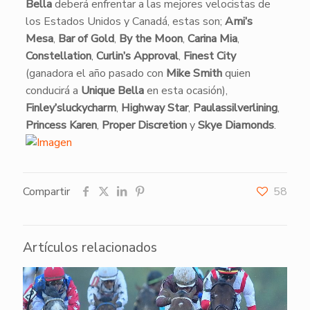
Bella
deberá enfrentar a las mejores velocistas de
los Estados Unidos y Canadá, estas son;
Ami’s
Mesa
,
Bar of Gold
,
By the Moon
,
Carina Mia
,
Constellation
,
Curlin’s Approval
,
Finest City
(ganadora el año pasado con
Mike Smith
quien
conducirá a
Unique Bella
en esta ocasión),
Finley’sluckycharm
,
Highway Star
,
Paulassilverlining
,
Princess Karen
,
Proper Discretion
y
Skye Diamonds
.
Compartir
58
Artículos relacionados