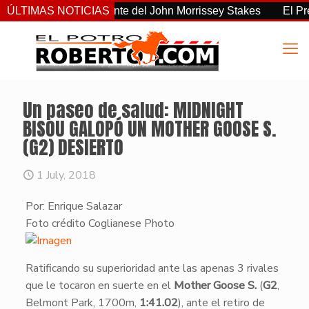
 el más consistente del John Morrissey Stakes
ÚLTIMAS NOTICIAS
El Preakness
Un paseo de salud: MIDNIGHT
BISOU GALOPÓ UN MOTHER GOOSE S.
(G2) DESIERTO
1 July, 2018
Por: Enrique Salazar
Foto crédito Coglianese Photo
​Ratificando su superioridad ante las apenas 3 rivales
que le tocaron en suerte en el
Mother Goose S.
(
G2
,
Belmont Park, 1700m,
1:41.02
), ante el retiro de