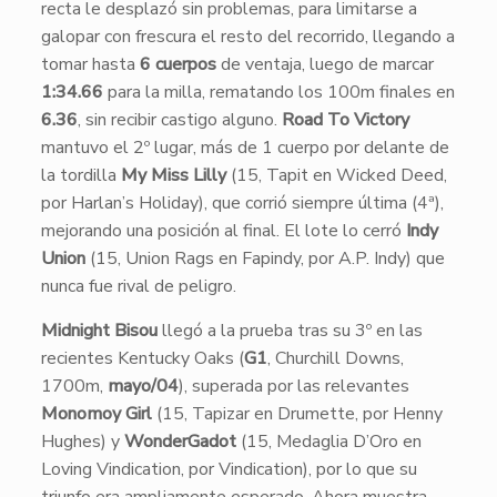
recta le desplazó sin problemas, para limitarse a
galopar con frescura el resto del recorrido, llegando a
tomar hasta
6 cuerpos
de ventaja, luego de marcar
1:34.66
para la milla, rematando los 100m finales en
6.36
, sin recibir castigo alguno.
Road To Victory
mantuvo el 2º lugar, más de 1 cuerpo por delante de
la tordilla
My Miss Lilly
(15, Tapit en Wicked Deed,
por Harlan’s Holiday), que corrió siempre última (4ª),
mejorando una posición al final. El lote lo cerró
Indy
Union
(15, Union Rags en Fapindy, por A.P. Indy) que
nunca fue rival de peligro.
Midnight Bisou
llegó a la prueba tras su 3º en las
recientes Kentucky Oaks (
G1
, Churchill Downs,
1700m,
mayo/04
), superada por las relevantes
Monomoy Girl
(15, Tapizar en Drumette, por Henny
Hughes) y
WonderGadot
(15, Medaglia D’Oro en
Loving Vindication, por Vindication), por lo que su