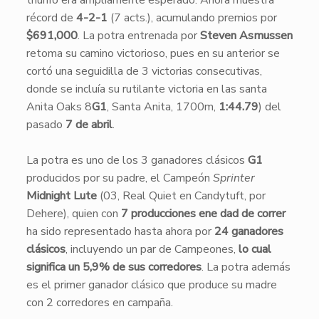
triunfo era ampliamente esperado. Ahora muestra
récord de
4-2-1
(7 acts.), acumulando premios por
$691,000
. La potra entrenada por
Steven Asmussen
retoma su camino victorioso, pues en su anterior se
cortó una seguidilla de 3 victorias consecutivas,
donde se incluía su rutilante victoria en las santa
Anita Oaks 8
G1
, Santa Anita, 1700m,
1:44.79
) del
pasado
7 de abril
.
La potra es uno de los 3 ganadores clásicos
G1
producidos por su padre, el Campeón
Sprinter
Midnight Lute
(03, Real Quiet en Candytuft, por
Dehere), quien con
7 producciones ene dad de correr
ha sido representado hasta ahora por
24 ganadores
clásicos
, incluyendo un par de Campeones,
lo cual
significa un 5,9% de sus corredores
. La potra además
es el primer ganador clásico que produce su madre
con 2 corredores en campaña.