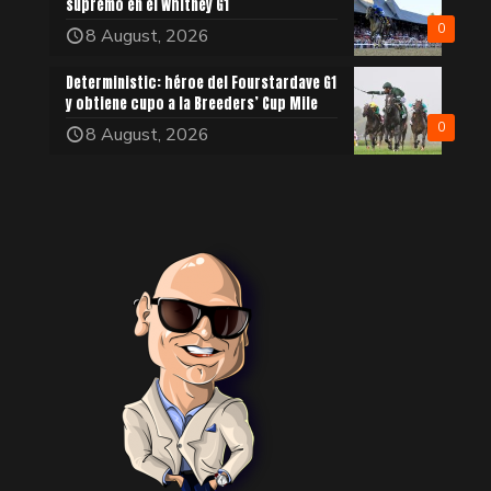
supremo en el Whitney G1
0
8 August, 2026
Deterministic: héroe del Fourstardave G1
y obtiene cupo a la Breeders’ Cup Mile
0
8 August, 2026