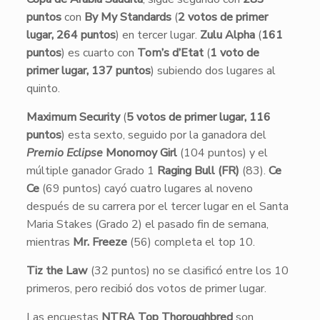
puntos
con
By My Standards
(
2 votos de primer
lugar, 264 puntos
) en tercer lugar.
Zulu Alpha
(
161
puntos
) es cuarto con
Tom’s d’Etat
(
1 voto de
primer lugar, 137 puntos
) subiendo dos lugares al
quinto.
Maximum Security
(
5 votos de primer lugar, 116
puntos
) esta sexto, seguido por la ganadora del
Premio Eclipse
Monomoy Girl
(104 puntos) y el
múltiple ganador Grado 1
Raging Bull (FR)
(83).
Ce
Ce
(69 puntos) cayó cuatro lugares al noveno
después de su carrera por el tercer lugar en el Santa
Maria Stakes (Grado 2) el pasado fin de semana,
mientras
Mr. Freeze
(56) completa el top 10.
Tiz the Law
(32 puntos) no se clasificó entre los 10
primeros, pero recibió dos votos de primer lugar.
Las encuestas
NTRA Top Thoroughbred
son