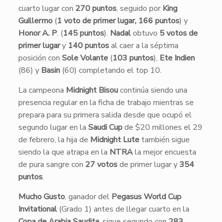
cuarto lugar con
270 puntos
, seguido por
King
Guillermo
(
1 voto de primer lugar, 166 puntos
) y
Honor A. P
. (
145 puntos
).
Nadal
obtuvo
5 votos de
primer lugar
y
140 puntos
al caer a la séptima
posición con
Sole Volante
(
103 puntos
),
Ete Indien
(86) y
Basin
(60) completando el top 10.
La campeona
Midnight Bisou
continúa siendo una
presencia regular en la ficha de trabajo mientras se
prepara para su primera salida desde que ocupó el
segundo lugar en la
Saudi Cup
de $20 millones el 29
de febrero, la hija de
Midnight Lute
también sigue
siendo la que atrapa en la
NTRA
la mejor encuesta
de pura sangre con
27 votos
de primer lugar y
354
puntos
.
Mucho Gusto
, ganador del
Pegasus World Cup
Invitational
(Grado 1) antes de llegar cuarto en la
Copa de Arabia Saudita
, sigue segundo con
283