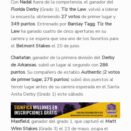
Con
Nadal
fuera de la competencia, el ganador del
Florida Derby
(Grado 1),
Tiz the Law
, volvió a liderar
la encuesta, obteniendo
27 votos
de primer lugar y
349 puntos
. Entrenado por
Barclay Tagg
,
Tiz the
Law
ha ganado cuatro de cinco aperturas en su
carrera y se espera que sea uno de los favoritos para
el
Belmont Stakes
el 20 de junio.
Charlatan
, ganador de la primera división del
Derby
de Arkansas
, subió un lugar al segundo con
286
puntos
. Su compañero de establo
Authentic
(
2 votos
de primer lugar, 275 puntos
) subió dos puestos al
tercer lugar antes de su carrera esperada en el Santa
Anita Derby (Grado 1) este sábado.
Maxfield
, ganador del grado 1, que capturó el
Matt
Winn Stakes
(Grado 3) el 23 de mayo, ocupa el