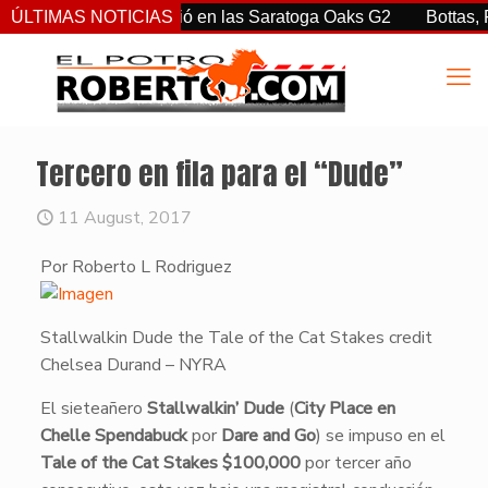
rtiz Jr. sorprendió en las Saratoga Oaks G2
ÚLTIMAS NOTICIAS
Bottas, Franco
Tercero en fila para el “Dude”
11 August, 2017
Por Roberto L Rodriguez
Stallwalkin Dude the Tale of the Cat Stakes credit
Chelsea Durand – NYRA
​El sieteañero
Stallwalkin’ Dude
(
City Place en
Chelle Spendabuck
por
Dare and Go
) se impuso en el
Tale of the Cat Stakes $100,000
por tercer año