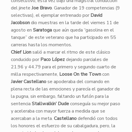
consecutivo, esta vez bajo una magistral conducción
del jinete
Joe Bravo
. Ganador de 19 competencias (9
selectivas), el ejemplar entrenado por
David
Jacobson
dio muestras en la tarde del viernes 11 de
agosto en
Saratoga
que aún queda “gasolina en el
tanque” de este veterano que ha participado en 55
carreras hasta los momentos.
Chief Lion
salió a marcar el ritmo de este clásico
conducido por
Paco López
dejando parciales de
21.96 y 44.79 para el primero y segundo cuarto de
milla respectivamente,
Loose On the Town
con
Javier Castellano
se apoderaba del comando en
plena recta de las emociones y parecía el ganador de
la pugna, sin embargo, faltando un furlón para la
sentencia
Stallwalkin’ Dude
conseguía su mejor paso
y aceleraba con mayor fuerza a medida que se
acercaban a la meta.
Castellano
defendió con todos
los honores el esfuerzo de su cabalgadura, pero, la