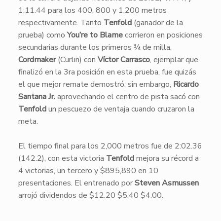
1:11.44 para los 400, 800 y 1,200 metros
respectivamente. Tanto
Tenfold
(ganador de la
prueba) como
You’re to Blame
corrieron en posiciones
secundarias durante los primeros ¾ de milla,
Cordmaker
(Curlin) con
Víctor Carrasco
, ejemplar que
finalizó en la 3ra posición en esta prueba, fue quizás
el que mejor remate demostró, sin embargo,
Ricardo
Santana Jr.
aprovechando el centro de pista sacó con
Tenfold
un pescuezo de ventaja cuando cruzaron la
meta.
El tiempo final para los 2,000 metros fue de 2:02.36
(142.2), con esta victoria
Tenfold
mejora su récord a
4 victorias, un tercero y $895,890 en 10
presentaciones. El entrenado por
Steven Asmussen
arrojó dividendos de $12.20 $5.40 $4.00.