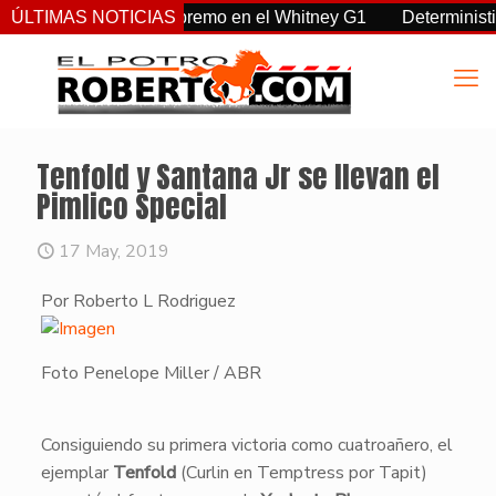
a, Sovereignty supremo en el Whitney G1
ÚLTIMAS NOTICIAS
Deterministic: hér
Tenfold y Santana Jr se llevan el
Pimlico Special
17 May, 2019
Por Roberto L Rodriguez
Foto Penelope Miller / ABR
​Consiguiendo su primera victoria como cuatroañero, el
ejemplar
Tenfold
(Curlin en Temptress por Tapit)