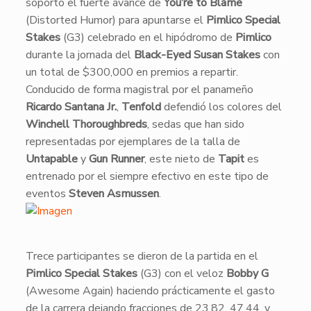
soportó el fuerte avance de
You’re to Blame
(Distorted Humor) para apuntarse el
Pimlico Special
Stakes
(G3) celebrado en el hipódromo de
Pimlico
durante la jornada del
Black-Eyed Susan Stakes
con
un total de $300,000 en premios a repartir.
Conducido de forma magistral por el panameño
Ricardo Santana Jr.
,
Tenfold
defendió los colores del
Winchell Thoroughbreds
, sedas que han sido
representadas por ejemplares de la talla de
Untapable
y
Gun Runner
, este nieto de
Tapit
es
entrenado por el siempre efectivo en este tipo de
eventos
Steven Asmussen
.
Trece participantes se dieron de la partida en el
Pimlico Special Stakes
(G3) con el veloz
Bobby G
(Awesome Again) haciendo prácticamente el gasto
de la carrera dejando fracciones de 23.82, 47.44, y